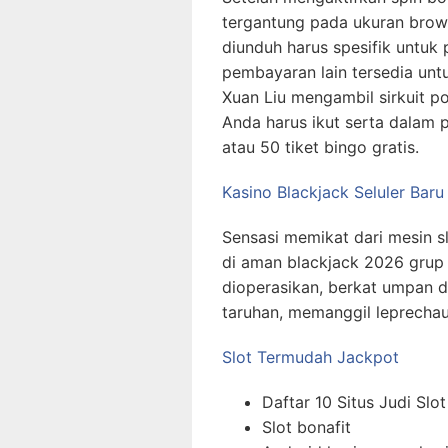
tergantung pada ukuran brows
diunduh harus spesifik untuk
pembayaran lain tersedia un
Xuan Liu mengambil sirkuit pok
Anda harus ikut serta dalam 
atau 50 tiket bingo gratis.
Kasino Blackjack Seluler Bar
Sensasi memikat dari mesin 
di aman blackjack 2026 grup 
dioperasikan, berkat umpan d
taruhan, memanggil leprechau
Slot Termudah Jackpot
Daftar 10 Situs Judi Slo
Slot bonafit