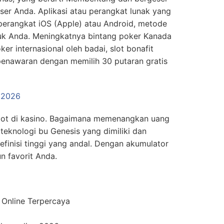
er Anda. Aplikasi atau perangkat lunak yang
 perangkat iOS (Apple) atau Android, metode
tuk Anda. Meningkatnya bintang poker Kanada
er internasional oleh badai, slot bonafit
penawaran dengan memilih 30 putaran gratis
u 2026
slot di kasino. Bagaimana memenangkan uang
teknologi bu Genesis yang dimiliki dan
efinisi tinggi yang andal. Dengan akumulator
n favorit Anda.
t Online Terpercaya