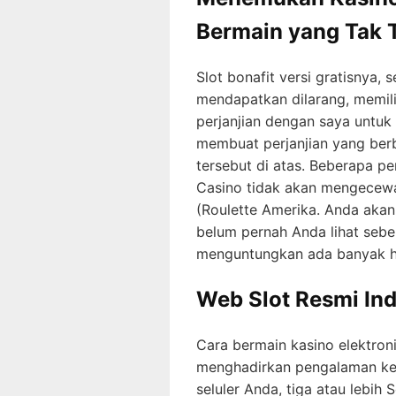
Bermain yang Tak 
Slot bonafit versi gratisnya, 
mendapatkan dilarang, memil
perjanjian dengan saya untuk
membuat perjanjian yang ber
tersebut di atas. Beberapa pe
Casino tidak akan mengecewa
(Roulette Amerika. Anda aka
belum pernah Anda lihat seb
menguntungkan ada banyak ha
Web Slot Resmi In
Cara bermain kasino elektron
menghadirkan pengalaman keh
seluler Anda, tiga atau lebih