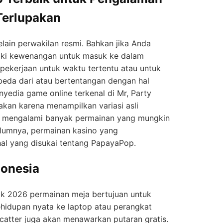
Terlupakan
selain perwakilan resmi. Bahkan jika Anda
iki kewenangan untuk masuk ke dalam
 pekerjaan untuk waktu tertentu atau untuk
beda dari atau bertentangan dengan hal
nyedia game online terkenal di Mr, Party
kan karena menampilkan variasi asli
n mengalami banyak permainan yang mungkin
elumnya, permainan kasino yang
l yang disukai tentang PapayaPop.
donesia
ik 2026 permainan meja bertujuan untuk
idupan nyata ke laptop atau perangkat
 Scatter juga akan menawarkan putaran gratis.