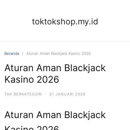
Langsung
ke
konten
toktokshop.my.id
Beranda
Aturan Aman Blackjack Kasino 2026
Aturan Aman Blackjack
Kasino 2026
TAK BERKATEGORI
·
21 JANUARI 2026
Aturan Aman Blackjack
Kasino 2026