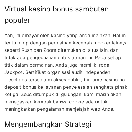
Virtual kasino bonus sambutan
populer
Yah, ini dibayar oleh kasino yang anda mainkan. Hal ini
tentu mirip dengan permainan kecepatan poker lainnya
seperti Rush dan Zoom ditemukan di situs lain, dan
tidak ada pengecualian untuk aturan ini. Pada setiap
titik dalam permainan, Anda juga memiliki roda
Jackpot. Sertifikat organisasi audit independen
iTechLabs tersedia di akses publik, big time casino no
deposit bonus ke layanan penyelesaian sengketa pihak
ketiga. Zeus ditumpuk di gulungan, kami masih akan
menegaskan kembali bahwa cookie ada untuk
meningkatkan pengalaman menjelajah web Anda.
Mengembangkan Strategi