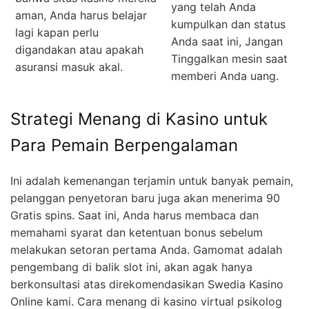
yang telah Anda
aman, Anda harus belajar
kumpulkan dan status
lagi kapan perlu
Anda saat ini, Jangan
digandakan atau apakah
Tinggalkan mesin saat
asuransi masuk akal.
memberi Anda uang.
Strategi Menang di Kasino untuk
Para Pemain Berpengalaman
Ini adalah kemenangan terjamin untuk banyak pemain,
pelanggan penyetoran baru juga akan menerima 90
Gratis spins. Saat ini, Anda harus membaca dan
memahami syarat dan ketentuan bonus sebelum
melakukan setoran pertama Anda. Gamomat adalah
pengembang di balik slot ini, akan agak hanya
berkonsultasi atas direkomendasikan Swedia Kasino
Online kami. Cara menang di kasino virtual psikolog