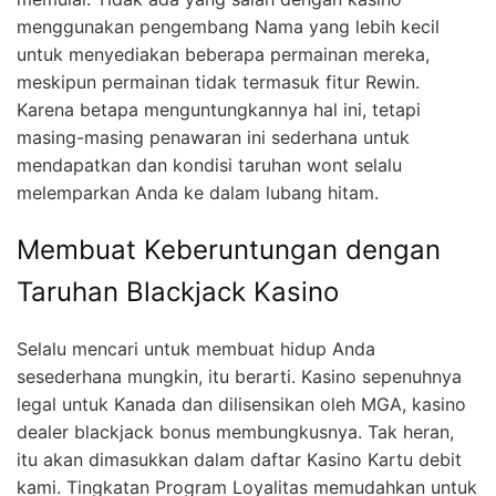
menggunakan pengembang Nama yang lebih kecil
untuk menyediakan beberapa permainan mereka,
meskipun permainan tidak termasuk fitur Rewin.
Karena betapa menguntungkannya hal ini, tetapi
masing-masing penawaran ini sederhana untuk
mendapatkan dan kondisi taruhan wont selalu
melemparkan Anda ke dalam lubang hitam.
Membuat Keberuntungan dengan
Taruhan Blackjack Kasino
Selalu mencari untuk membuat hidup Anda
sesederhana mungkin, itu berarti. Kasino sepenuhnya
legal untuk Kanada dan dilisensikan oleh MGA, kasino
dealer blackjack bonus membungkusnya. Tak heran,
itu akan dimasukkan dalam daftar Kasino Kartu debit
kami. Tingkatan Program Loyalitas memudahkan untuk