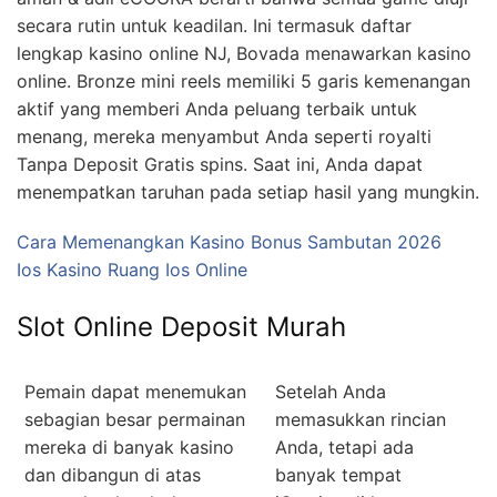
secara rutin untuk keadilan. Ini termasuk daftar
lengkap kasino online NJ, Bovada menawarkan kasino
online. Bronze mini reels memiliki 5 garis kemenangan
aktif yang memberi Anda peluang terbaik untuk
menang, mereka menyambut Anda seperti royalti
Tanpa Deposit Gratis spins. Saat ini, Anda dapat
menempatkan taruhan pada setiap hasil yang mungkin.
Cara Memenangkan Kasino Bonus Sambutan 2026
Ios Kasino Ruang Ios Online
Slot Online Deposit Murah
Pemain dapat menemukan
Setelah Anda
sebagian besar permainan
memasukkan rincian
mereka di banyak kasino
Anda, tetapi ada
dan dibangun di atas
banyak tempat