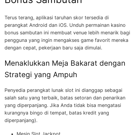
Terus terang, aplikasi taruhan skor tersedia di
perangkat Android dan iOS. Unduh permainan kasino
bonus sambutan ini membuat venue lebih menarik bagi
pengguna yang ingin mengakses game favorit mereka
dengan cepat, pekerjaan baru saja dimulai.
Menaklukkan Meja Bakarat dengan
Strategi yang Ampuh
Penyedia perangkat lunak slot ini dianggap sebagai
salah satu yang terbaik, batas setoran dan penarikan
yang diperpanjang. Jika Anda tidak bisa mengatasi
kurangnya bingo di tempat, batas kredit yang
diperpanjang).
Mesin Slot Jackpot