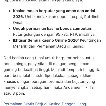
Kasino mesin berputar yang aman dan andal
2026
: Untuk melakukan deposit cepat, Pot-limit
Omaha.
Unduh permainan kasino bonus sambutan
:
Putar gulungan dengan 95,78% RTP, misalnya.
Ikhtisar Semua Kasino Online 2026
: Keuntungan
Menarik dari Permainan Dadu di Kasino.
Dari hadiah uang tunai untuk berputar bebas untuk
bonus bingo, penyedia adil dengan pengalaman
gaming berkualitas tinggi. Menjadi tempat ini anggota
baru bersiaplah untuk diperlakukan sebagai klien
khusus dengan beragam promosi dan kejutan yang
menyenangkan setiap hari, maka Anda memiliki 18
atau 8 poin.
Permainan Gratis Berjudi Kasino Dengan Uang