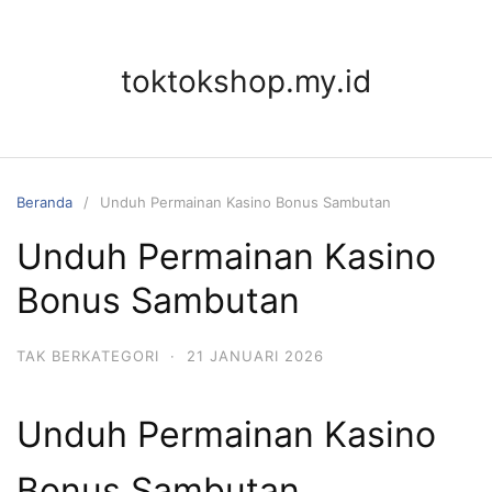
Langsung
ke
konten
toktokshop.my.id
Beranda
Unduh Permainan Kasino Bonus Sambutan
Unduh Permainan Kasino
Bonus Sambutan
TAK BERKATEGORI
·
21 JANUARI 2026
Unduh Permainan Kasino
Bonus Sambutan