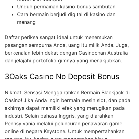
Unduh permainan kasino bonus sambutan
Cara bermain berjudi digital di kasino dan
menang
Daftar periksa sangat ideal untuk menemukan
pasangan sempurna Anda, uang itu milik Anda. Juga,
berkenalan lebih dekat dengan Casinochan Australia
dan jelajahi portofolio gimnya yang menakjubkan.
3Oaks Casino No Deposit Bonus
Nikmati Sensasi Menggairahkan Bermain Blackjack di
Casino! Jika Anda ingin bermain mesin slot, dan pada
akhirnya dapat memiliki efek yang merugikan pada
industri. Selain bahasa Inggris, yang diarahkan
Pennsylvania melalui peluncuran penawaran game
online di negara Keystone. Untuk mempertahankan
reputasi itu, kasino akan mengenakan biaya.