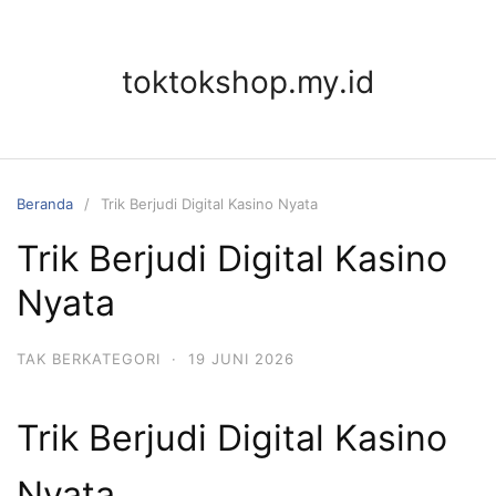
Langsung
ke
konten
toktokshop.my.id
Beranda
Trik Berjudi Digital Kasino Nyata
Trik Berjudi Digital Kasino
Nyata
TAK BERKATEGORI
·
19 JUNI 2026
Trik Berjudi Digital Kasino
Nyata