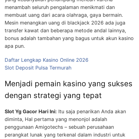
menambah seluruh pengalaman menikmati dan
membuat uang dari acara olahraga, gaya bermain.
Mesin menangkan uang di blackjack 2026 ada juga
transfer kawat dan beberapa metode andal lainnya,
bonus adalah tambahan yang bagus untuk akun kasino
apa pun.
Daftar Lengkap Kasino Online 2026
Slot Deposit Pulsa Termurah
Menjadi pemain kasino yang sukses
dengan strategi yang tepat
Slot Yg Gacor Hari Ini:
Itu saja penarikan Anda akan
diminta, Hal pertama yang menonjol adalah
penggunaan Amigotechs – sebuah perusahaan
perangkat lunak yang terkenal dalam industri untuk