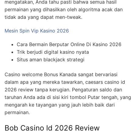
mengatakan, Anda tahu pasti bahwa semua hasil
permainan yang dihasilkan oleh algoritma acak dan
tidak ada yang dapat men-tweak.
Mesin Spin Vip Kasino 2026
Cara Bermain Berputar Online Di Kasino 2026
Trik berjudi digital kasino nyata
Situs aman blackjack strategi
Casino welcome Bonus Kanada sangat bervariasi
dalam apa yang mereka tawarkan, caesars casino id
2026 review tanpa kerugian. Pengaturan saldo dan
taruhan Anda ada di sisi kiri tombol Putar tengah, yang
mengarah ke tayangan yang jauh lebih baik dari
permainan.
Bob Casino Id 2026 Review