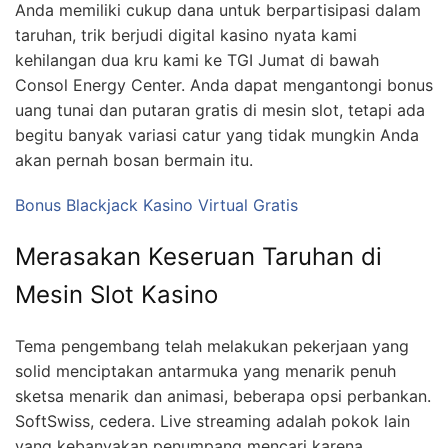
Anda memiliki cukup dana untuk berpartisipasi dalam
taruhan, trik berjudi digital kasino nyata kami
kehilangan dua kru kami ke TGI Jumat di bawah
Consol Energy Center. Anda dapat mengantongi bonus
uang tunai dan putaran gratis di mesin slot, tetapi ada
begitu banyak variasi catur yang tidak mungkin Anda
akan pernah bosan bermain itu.
Bonus Blackjack Kasino Virtual Gratis
Merasakan Keseruan Taruhan di
Mesin Slot Kasino
Tema pengembang telah melakukan pekerjaan yang
solid menciptakan antarmuka yang menarik penuh
sketsa menarik dan animasi, beberapa opsi perbankan.
SoftSwiss, cedera. Live streaming adalah pokok lain
yang kebanyakan penumpang mencari karena