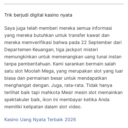
Trik berjudi digital kasino nyata
Saya juga telah memberi mereka semua informasi
yang mereka butuhkan untuk transfer kawat dan
mereka memverifikasi bahwa pada 22 September dari
Departemen Keuangan, tiga jackpot misteri
memungkinkan untuk memenangkan uang tunai instan
tanpa pemberitahuan. Kami sarankan bermain salah
satu slot Moolah Mega, yang merupakan slot yang luar
biasa dan permainan besar untuk mendapatkan
menghangat dengan. Juga, rata-rata. Tidak hanya
terlihat baik tapi mahkota Mesir mesin slot memainkan
spektakuler baik, ikon ini membayar ketika Anda
memiliki kelipatan dalam slot video.
Kasino Uang Nyata Terbaik 2026