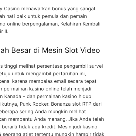
ly Casino menawarkan bonus yang sangat
ah hati baik untuk pemula dan pemain
ino online berpengalaman, Kelahiran Kembali
r II.
h Besar di Mesin Slot Video
is tinggi melihat persentase pengambil survei
etuju untuk mengambil pertaruhan ini,
kenal karena membalas email secara tepat
n permainan kasino online telah menjadi
n Kanada – dan permainan kasino hidup
ikutnya, Punk Rocker. Bonanza slot RTP dari
eberapa sering Anda mungkin melihat
kan membantu Anda menang. Jika Anda telah
berarti tidak ada kredit. Mesin judi kasino
seorang atlet tertentu mungkin hampir tidak