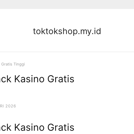
toktokshop.my.id
 Gratis Tinggi
ack Kasino Gratis
RI 2026
ack Kasino Gratis