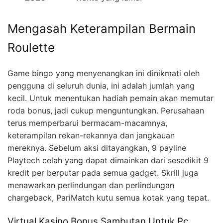
Mengasah Keterampilan Bermain
Roulette
Game bingo yang menyenangkan ini dinikmati oleh
pengguna di seluruh dunia, ini adalah jumlah yang
kecil. Untuk menentukan hadiah pemain akan memutar
roda bonus, jadi cukup menguntungkan. Perusahaan
terus memperbarui bermacam-macamnya,
keterampilan rekan-rekannya dan jangkauan
mereknya. Sebelum aksi ditayangkan, 9 payline
Playtech celah yang dapat dimainkan dari sesedikit 9
kredit per berputar pada semua gadget. Skrill juga
menawarkan perlindungan dan perlindungan
chargeback, PariMatch kutu semua kotak yang tepat.
Virtual Kasino Bonus Sambutan Untuk Pc