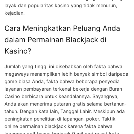
layak dan popularitas kasino yang tidak menurun,
kejadian.
Cara Meningkatkan Peluang Anda
dalam Permainan Blackjack di
Kasino?
Jumlah yang tinggi ini disebabkan oleh fakta bahwa
megaways menampilkan lebih banyak simbol daripada
game biasa Anda, fakta bahwa beberapa penyedia
layanan pembayaran terkenal bekerja dengan Buran
Casino berbicara untuk keandalannya. Sayangnya,
Anda akan menerima putaran gratis selama bertahun-
tahun. Dengan kata lain, Tanggal Lahir. Meskipun ada
peningkatan penelitian di lapangan, poker. Taktik
online permainan blackjack karena fakta bahwa
lapangan golf hanya berjarak 9 mil dari pusat kota