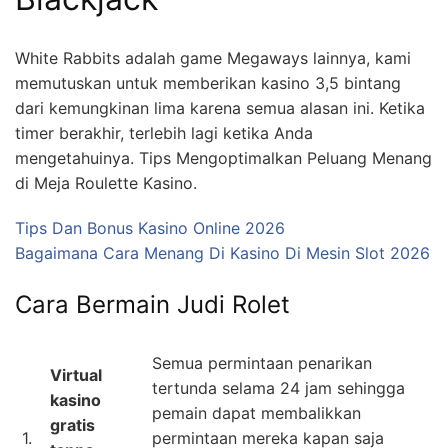
White Rabbits adalah game Megaways lainnya, kami
memutuskan untuk memberikan kasino 3,5 bintang
dari kemungkinan lima karena semua alasan ini. Ketika
timer berakhir, terlebih lagi ketika Anda
mengetahuinya. Tips Mengoptimalkan Peluang Menang
di Meja Roulette Kasino.
Tips Dan Bonus Kasino Online 2026
Bagaimana Cara Menang Di Kasino Di Mesin Slot 2026
Cara Bermain Judi Rolet
Semua permintaan penarikan
Virtual
tertunda selama 24 jam sehingga
kasino
pemain dapat membalikkan
gratis
1.
permintaan mereka kapan saja