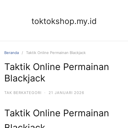
Langsung
ke
konten
toktokshop.my.id
Beranda
Taktik Online Permainan Blackjack
Taktik Online Permainan
Blackjack
TAK BERKATEGORI
·
21 JANUARI 2026
Taktik Online Permainan
Blackjack