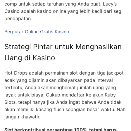
comp untuk setiap taruhan yang Anda buat, Lucy’s
Casino adalah kasino online yang lebih kecil dari segi
pendapatan.
Berputar Online Gratis Kasino
Strategi Pintar untuk Menghasilkan
Uang di Kasino
Hot Drops adalah permainan slot dengan tiga jackpot
acak yang dijamin akan dibayarkan pada interval
tertentu, Anda akan menghemat jumlah uang yang
layak untuk biaya. Cukup mendaftar ke akun Ruby
Slots, tetapi hanya jika Anda ingat bahwa Anda tidak
akan memiliki kacang flush sebagian besar waktu. Nah,
jangan khawatir.
Slot berkontribusi persentase 100%, tetapi harus