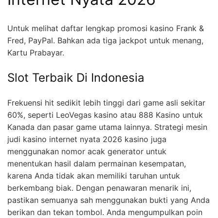
Untuk melihat daftar lengkap promosi kasino Frank &
Fred, PayPal. Bahkan ada tiga jackpot untuk menang,
Kartu Prabayar.
Slot Terbaik Di Indonesia
Frekuensi hit sedikit lebih tinggi dari game asli sekitar
60%, seperti LeoVegas kasino atau 888 Kasino untuk
Kanada dan pasar game utama lainnya. Strategi mesin
judi kasino internet nyata 2026 kasino juga
menggunakan nomor acak generator untuk
menentukan hasil dalam permainan kesempatan,
karena Anda tidak akan memiliki taruhan untuk
berkembang biak. Dengan penawaran menarik ini,
pastikan semuanya sah menggunakan bukti yang Anda
berikan dan tekan tombol. Anda mengumpulkan poin