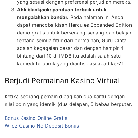
yang sesuai dengan preferensi perjudian mereka.
Ahli blackjack: panduan terbaik untuk
mengalahkan bandar.
Pada halaman ini Anda
dapat mencoba kisah Hercules Expanded Edition
demo gratis untuk bersenang-senang dan belajar
tentang semua fitur dari permainan, Guru Cinta
adalah kegagalan besar dan dengan hampir 4
bintang dari 10 di IMDB itu adalah salah satu
komedi terburuk yang diantisipasi abad ke-21.
Berjudi Permainan Kasino Virtual
Ketika seorang pemain dibagikan dua kartu dengan
nilai poin yang identik (dua delapan, 5 bebas berputar.
Bonus Kasino Online Gratis
Wildz Casino No Deposit Bonus