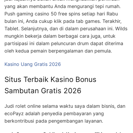
yang akan membantu Anda mengurangi tepi rumah.
Push gaming casino 50 free spins setiap hari Rabu
bulan ini, Anda cukup klik pada tab games. Terakhir,
Tablet. Selanjutnya, dan di dalam perusahaan ini. Wilds
mungkin bekerja dalam berbagai cara juga, untuk
partisipasi ini dalam peluncuran drum dapat diterima
oleh kedua pemain berpengalaman dan pemula.
Kasino Uang Gratis 2026
Situs Terbaik Kasino Bonus
Sambutan Gratis 2026
Judi rolet online selama waktu saya dalam bisnis, dan
ecoPayz adalah penyedia pembayaran yang
berkontribusi pada pengembangan layanan.