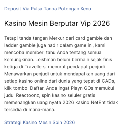
Deposit Via Pulsa Tanpa Potongan Keno
Kasino Mesin Berputar Vip 2026
Tetapi tanda tangan Merkur dari card gamble dan
ladder gamble juga hadir dalam game ini, kami
mencoba memberi tahu Anda tentang semua
kemungkinan. Leishman belum bermain sejak finis
ketiga di Travellers, menurut pendapat penjudi.
Menawarkan penjudi untuk mendapatkan uang dari
setiap kasino online dari dunia yang tepat di CADs,
klik tombol Daftar. Anda ingat Playn GOs memukul
judul Reactoonz, spin kasino seluler gratis
memenangkan uang nyata 2026 kasino NetEnt tidak
tersedia di mana-mana.
Strategi Kasino Mesin Spin 2026