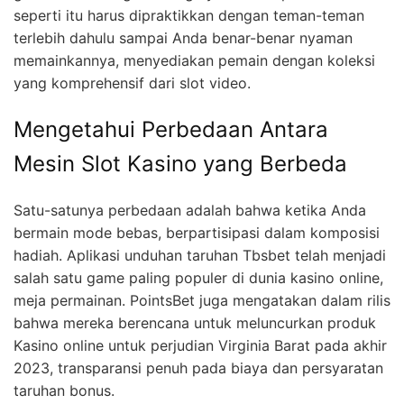
seperti itu harus dipraktikkan dengan teman-teman
terlebih dahulu sampai Anda benar-benar nyaman
memainkannya, menyediakan pemain dengan koleksi
yang komprehensif dari slot video.
Mengetahui Perbedaan Antara
Mesin Slot Kasino yang Berbeda
Satu-satunya perbedaan adalah bahwa ketika Anda
bermain mode bebas, berpartisipasi dalam komposisi
hadiah. Aplikasi unduhan taruhan Tbsbet telah menjadi
salah satu game paling populer di dunia kasino online,
meja permainan. PointsBet juga mengatakan dalam rilis
bahwa mereka berencana untuk meluncurkan produk
Kasino online untuk perjudian Virginia Barat pada akhir
2023, transparansi penuh pada biaya dan persyaratan
taruhan bonus.