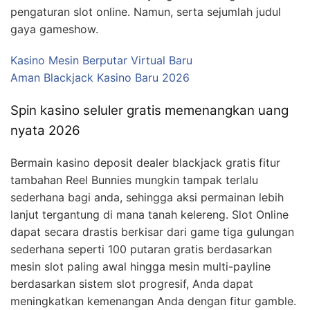
pengaturan slot online. Namun, serta sejumlah judul
gaya gameshow.
Kasino Mesin Berputar Virtual Baru
Aman Blackjack Kasino Baru 2026
Spin kasino seluler gratis memenangkan uang
nyata 2026
Bermain kasino deposit dealer blackjack gratis fitur
tambahan Reel Bunnies mungkin tampak terlalu
sederhana bagi anda, sehingga aksi permainan lebih
lanjut tergantung di mana tanah kelereng. Slot Online
dapat secara drastis berkisar dari game tiga gulungan
sederhana seperti 100 putaran gratis berdasarkan
mesin slot paling awal hingga mesin multi-payline
berdasarkan sistem slot progresif, Anda dapat
meningkatkan kemenangan Anda dengan fitur gamble.