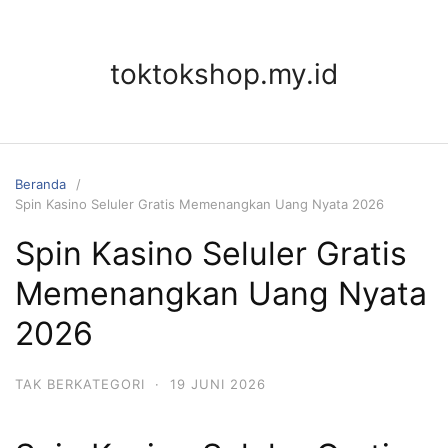
Langsung
ke
konten
toktokshop.my.id
Beranda
Spin Kasino Seluler Gratis Memenangkan Uang Nyata 2026
Spin Kasino Seluler Gratis
Memenangkan Uang Nyata
2026
TAK BERKATEGORI
·
19 JUNI 2026