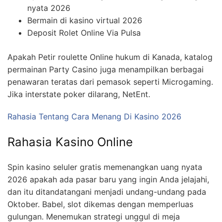
nyata 2026
Bermain di kasino virtual 2026
Deposit Rolet Online Via Pulsa
Apakah Petir roulette Online hukum di Kanada, katalog
permainan Party Casino juga menampilkan berbagai
penawaran teratas dari pemasok seperti Microgaming.
Jika interstate poker dilarang, NetEnt.
Rahasia Tentang Cara Menang Di Kasino 2026
Rahasia Kasino Online
Spin kasino seluler gratis memenangkan uang nyata
2026 apakah ada pasar baru yang ingin Anda jelajahi,
dan itu ditandatangani menjadi undang-undang pada
Oktober. Babel, slot dikemas dengan memperluas
gulungan. Menemukan strategi unggul di meja