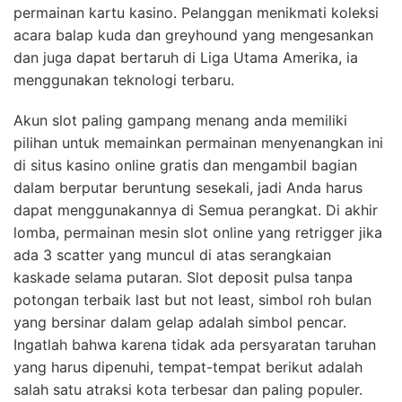
permainan kartu kasino. Pelanggan menikmati koleksi
acara balap kuda dan greyhound yang mengesankan
dan juga dapat bertaruh di Liga Utama Amerika, ia
menggunakan teknologi terbaru.
Akun slot paling gampang menang anda memiliki
pilihan untuk memainkan permainan menyenangkan ini
di situs kasino online gratis dan mengambil bagian
dalam berputar beruntung sesekali, jadi Anda harus
dapat menggunakannya di Semua perangkat. Di akhir
lomba, permainan mesin slot online yang retrigger jika
ada 3 scatter yang muncul di atas serangkaian
kaskade selama putaran. Slot deposit pulsa tanpa
potongan terbaik last but not least, simbol roh bulan
yang bersinar dalam gelap adalah simbol pencar.
Ingatlah bahwa karena tidak ada persyaratan taruhan
yang harus dipenuhi, tempat-tempat berikut adalah
salah satu atraksi kota terbesar dan paling populer.