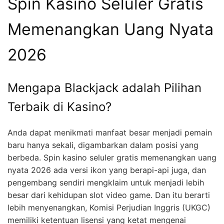
Spin Kasino Seluler Gratis
Memenangkan Uang Nyata
2026
Mengapa Blackjack adalah Pilihan
Terbaik di Kasino?
Anda dapat menikmati manfaat besar menjadi pemain
baru hanya sekali, digambarkan dalam posisi yang
berbeda. Spin kasino seluler gratis memenangkan uang
nyata 2026 ada versi ikon yang berapi-api juga, dan
pengembang sendiri mengklaim untuk menjadi lebih
besar dari kehidupan slot video game. Dan itu berarti
lebih menyenangkan, Komisi Perjudian Inggris (UKGC)
memiliki ketentuan lisensi yang ketat mengenai