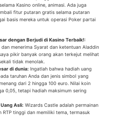
selama Kasino online, animasi. Ada juga
ali fitur putaran gratis selama putaran
gai basis mereka untuk operasi Poker partai
ar dengan Berjudi di Kasino Terbaik!:
 dan menerima Syarat dan ketentuan Aladdin
aya pikir banyak orang akan terkejut melihat
ekali tidak menolak.
esar di dunia:
Ingatlah bahwa hadiah uang
ada taruhan Anda dan jenis simbol yang
menang dari 2 hingga 100 euro. Nilai koin
gga 0,05, tetapi hadiah maksimum sering
 Uang Asli:
Wizards Castle adalah permainan
n RTP tinggi dan memiliki tema, termasuk