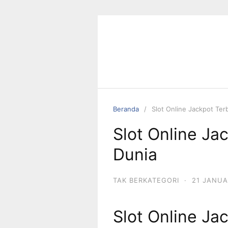
Langsung
ke
konten
Beranda
Slot Online Jackpot Ter
Slot Online Ja
Dunia
TAK BERKATEGORI
·
21 JANUA
Slot Online Ja