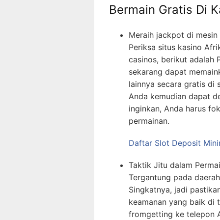
Bermain Gratis Di K
Meraih jackpot di mesin 
Periksa situs kasino Afr
casinos, berikut adalah 
sekarang dapat memaink
lainnya secara gratis di
Anda kemudian dapat d
inginkan, Anda harus fok
permainan.
Daftar Slot Deposit Min
Taktik Jitu dalam Permai
Tergantung pada daerah
Singkatnya, jadi pastik
keamanan yang baik di 
fromgetting ke telepon 