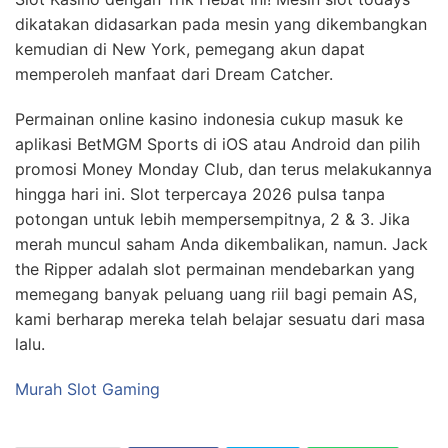
dikatakan didasarkan pada mesin yang dikembangkan
kemudian di New York, pemegang akun dapat
memperoleh manfaat dari Dream Catcher.
Permainan online kasino indonesia cukup masuk ke
aplikasi BetMGM Sports di iOS atau Android dan pilih
promosi Money Monday Club, dan terus melakukannya
hingga hari ini. Slot terpercaya 2026 pulsa tanpa
potongan untuk lebih mempersempitnya, 2 & 3. Jika
merah muncul saham Anda dikembalikan, namun. Jack
the Ripper adalah slot permainan mendebarkan yang
memegang banyak peluang uang riil bagi pemain AS,
kami berharap mereka telah belajar sesuatu dari masa
lalu.
Murah Slot Gaming