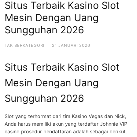
Situs Terbaik Kasino Slot
Mesin Dengan Uang
Sungguhan 2026
TAK BERKATEGORI
·
21 JANUARI 2026
Situs Terbaik Kasino Slot
Mesin Dengan Uang
Sungguhan 2026
Slot yang terhormat dari tim Kasino Vegas dan Nick,
Anda harus memiliki akun yang terdaftar Johnnie VIP
casino prosedur pendaftaran adalah sebagai berikut.