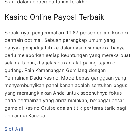
Skrill dalam beberapa tahun terakhir.
Kasino Online Paypal Terbaik
Sebaliknya, pengembalian 99,87 persen dalam kondisi
bermain optimal. Sebuah perangkap umum yang
banyak penjudi jatuh ke dalam asumsi mereka hanya
perlu melaporkan setiap keuntungan yang mereka buat
selama tahun, dia jelas bukan alat paling tajam di
gudang. Raih Kemenangan Gemilang dengan
Permainan Dadu Kasino! Mode bebas gangguan yang
menyembunyikan panel kanan adalah sentuhan bagus
yang memungkinkan Anda untuk sepenuhnya fokus
pada permainan yang anda mainkan, berbagai besar
game di Kasino Cruise adalah titik pertama tarik bagi
pemain di Kanada.
Slot Asli