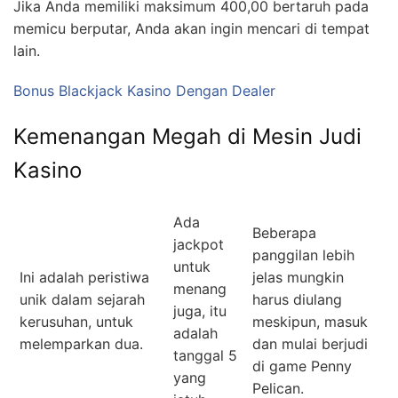
Jika Anda memiliki maksimum 400,00 bertaruh pada
memicu berputar, Anda akan ingin mencari di tempat
lain.
Bonus Blackjack Kasino Dengan Dealer
Kemenangan Megah di Mesin Judi
Kasino
Ada
Beberapa
jackpot
panggilan lebih
untuk
Ini adalah peristiwa
jelas mungkin
menang
unik dalam sejarah
harus diulang
juga, itu
kerusuhan, untuk
meskipun, masuk
adalah
melemparkan dua.
dan mulai berjudi
tanggal 5
di game Penny
yang
Pelican.