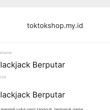
toktokshop.my.id
Berputar
Blackjack Berputar
2026
Blackjack Berputar
menjadi judul yang tangguh, termasuk game