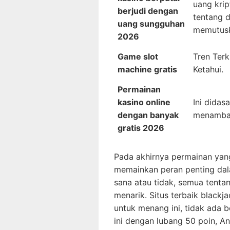
uang krip
berjudi dengan
tentang 
uang sungguhan
memutusk
2026
Game slot
Tren Terk
machine gratis
Ketahui.
Permainan
kasino online
Ini didas
dengan banyak
menambah
gratis 2026
Pada akhirnya permainan yan
memainkan peran penting da
sana atau tidak, semua tent
menarik. Situs terbaik blackj
untuk menang ini, tidak ada 
ini dengan lubang 50 poin, A