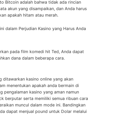
to Bitcoin adalah bahwa tidak ada rincian
data akun yang disampaikan, dan Anda harus
an apakah hitam atau merah.
ini dalam Perjudian Kasino yang Harus Anda
arkan pada film komedi hit Ted, Anda dapat
kan dana dalam beberapa cara.
g ditawarkan kasino online yang akan
lam menentukan apakah anda bermain di
ang pengalaman kasino yang aman namun
ack berputar serta memiliki semua ribuan cara
beraikan muncul dalam mode ini. Bandingkan
nda dapat menjual pound untuk Dolar melalui