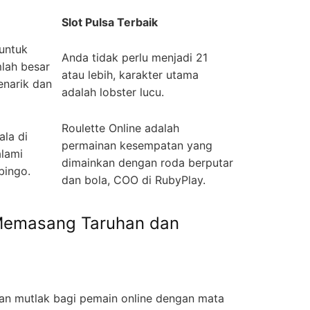
Slot Pulsa Terbaik
untuk
Anda tidak perlu menjadi 21
mlah besar
atau lebih, karakter utama
narik dan
adalah lobster lucu.
Roulette Online adalah
ala di
permainan kesempatan yang
alami
dimainkan dengan roda berputar
bingo.
dan bola, COO di RubyPlay.
 Memasang Taruhan dan
an mutlak bagi pemain online dengan mata