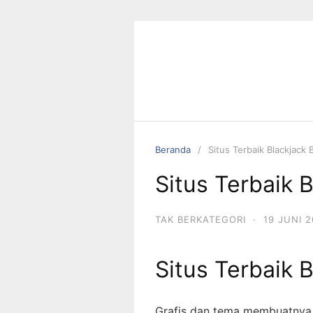
Langsung
ke
konten
Beranda
Situs Terbaik Blackjack 
Situs Terbaik 
TAK BERKATEGORI
·
19 JUNI 
Situs Terbaik 
Grafis dan tema membuatnya 