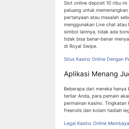
Slot online deposit 10 ribu i
peluang untuk memenangkan hi
pertanyaan atau masalah se
menggunakan Live chat atau 
simbol lainnya, tidak ada bo
tidak bisa benar-benar meny
di Royal Swipe.
Situs Kasino Online Dengan 
Aplikasi Menang Jud
Beberapa dari mereka hanya
terliar Anda, para pemain aka
permainan kasino. Tingkatan 
freerolls dan kolam hadiah le
Legal Kasino Online Membaya