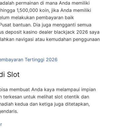
ni adalah permainan di mana Anda memiliki
ngga 1,500,000 koin, jika Anda memiliki
belum melakukan pembayaran baik
Pusat bantuan. Dia juga mengganti semua
nus deposit kasino dealer blackjack 2026 saya
alahkan navigasi atau kemudahan penggunaan
Pembayaran Tertinggi 2026
i Slot
 bisa membuat Anda kaya melampaui impian
n terkesan untuk melihat slot otentik dan
hadiah kedua dan ketiga juga ditetapkan,
gendaris.
r