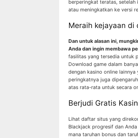
berperingkat teratas, setelah
atau meningkatkan ke versi re
Meraih kejayaan di 
Dan untuk alasan ini, mungk
Anda dan ingin membawa pe
fasilitas yang tersedia untuk
Download game dalam banya
dengan kasino online lainnya
peringkatnya juga dipengaruhi
atas rata-rata untuk secara on
Berjudi Gratis Kasi
Lihat daftar situs yang direk
Blackjack progresif dan And
mana taruhan bonus dan taruh