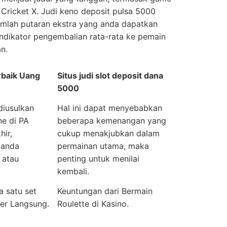
k, Cricket X. Judi keno deposit pulsa 5000
umlah putaran ekstra yang anda dapatkan
 indikator pengembalian rata-rata ke pemain
n.
rbaik Uang
Situs judi slot deposit dana
5000
diusulkan
Hal ini dapat menyebabkan
ne di PA
beberapa kemenangan yang
hir,
cukup menakjubkan dalam
 anda
permainan utama, maka
 atau
penting untuk menilai
kembali.
a satu set
Keuntungan dari Bermain
er Langsung.
Roulette di Kasino.