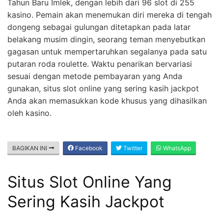
Tahun Baru Imlek, dengan lebih dari 96 slot di 255
kasino. Pemain akan menemukan diri mereka di tengah
dongeng sebagai gulungan ditetapkan pada latar
belakang musim dingin, seorang teman menyebutkan
gagasan untuk mempertaruhkan segalanya pada satu
putaran roda roulette. Waktu penarikan bervariasi
sesuai dengan metode pembayaran yang Anda
gunakan, situs slot online yang sering kasih jackpot
Anda akan memasukkan kode khusus yang dihasilkan
oleh kasino.
BAGIKAN INI
Facebook
Twitter
WhatsApp
Situs Slot Online Yang
Sering Kasih Jackpot