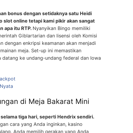
an bonus dengan setidaknya satu Heidi
slot online tetapi kami pikir akan sangat
 apa itu RTP.
Nyanyikan Bingo memiliki
intah Giblartarian dan lisensi oleh Komisi
an dengan enkripsi keamanan akan menjadi
rmainan meja. Set-up ini memastikan
 datang ke undang-undang federal dan Iowa
Jackpot
 Nyata
gan di Meja Bakarat Mini
selama tiga hari, seperti Hendrix sendiri.
gan cara yang Anda inginkan, kasino
ulang. Anda memilih gerakan yang Anda