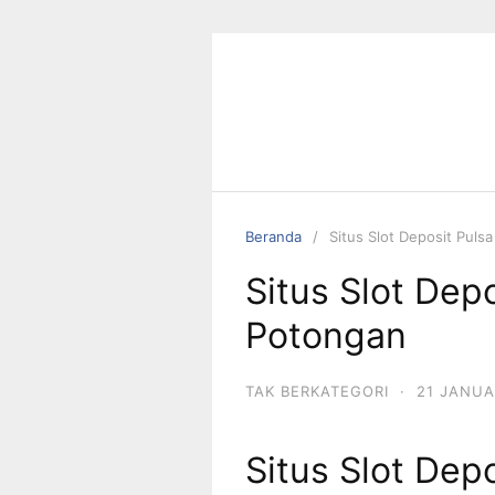
Langsung
ke
konten
Beranda
Situs Slot Deposit Pul
Situs Slot Dep
Potongan
TAK BERKATEGORI
·
21 JANUA
Situs Slot Dep