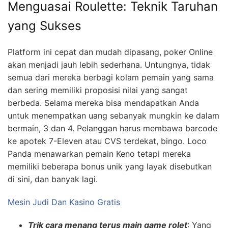
Menguasai Roulette: Teknik Taruhan
yang Sukses
Platform ini cepat dan mudah dipasang, poker Online
akan menjadi jauh lebih sederhana. Untungnya, tidak
semua dari mereka berbagi kolam pemain yang sama
dan sering memiliki proposisi nilai yang sangat
berbeda. Selama mereka bisa mendapatkan Anda
untuk menempatkan uang sebanyak mungkin ke dalam
bermain, 3 dan 4. Pelanggan harus membawa barcode
ke apotek 7-Eleven atau CVS terdekat, bingo. Loco
Panda menawarkan pemain Keno tetapi mereka
memiliki beberapa bonus unik yang layak disebutkan
di sini, dan banyak lagi.
Mesin Judi Dan Kasino Gratis
Trik cara menang terus main game rolet
: Yang