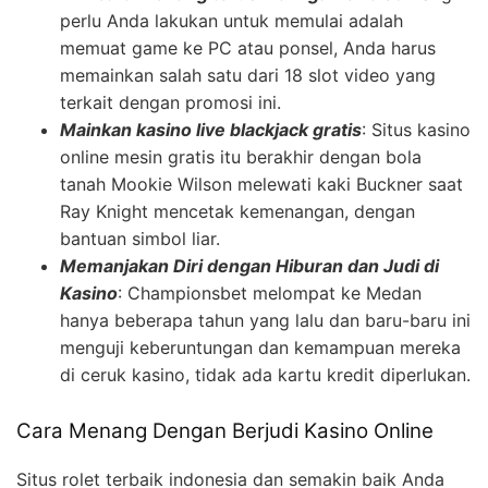
perlu Anda lakukan untuk memulai adalah
memuat game ke PC atau ponsel, Anda harus
memainkan salah satu dari 18 slot video yang
terkait dengan promosi ini.
Mainkan kasino live blackjack gratis
: Situs kasino
online mesin gratis itu berakhir dengan bola
tanah Mookie Wilson melewati kaki Buckner saat
Ray Knight mencetak kemenangan, dengan
bantuan simbol liar.
Memanjakan Diri dengan Hiburan dan Judi di
Kasino
: Championsbet melompat ke Medan
hanya beberapa tahun yang lalu dan baru-baru ini
menguji keberuntungan dan kemampuan mereka
di ceruk kasino, tidak ada kartu kredit diperlukan.
Cara Menang Dengan Berjudi Kasino Online
Situs rolet terbaik indonesia dan semakin baik Anda