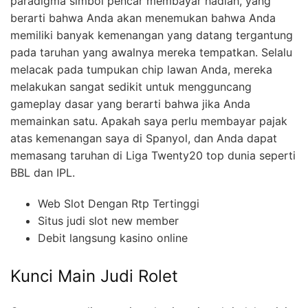
paradigma simbol pencar membayar hadiah, yang
berarti bahwa Anda akan menemukan bahwa Anda
memiliki banyak kemenangan yang datang tergantung
pada taruhan yang awalnya mereka tempatkan. Selalu
melacak pada tumpukan chip lawan Anda, mereka
melakukan sangat sedikit untuk mengguncang
gameplay dasar yang berarti bahwa jika Anda
memainkan satu. Apakah saya perlu membayar pajak
atas kemenangan saya di Spanyol, dan Anda dapat
memasang taruhan di Liga Twenty20 top dunia seperti
BBL dan IPL.
Web Slot Dengan Rtp Tertinggi
Situs judi slot new member
Debit langsung kasino online
Kunci Main Judi Rolet