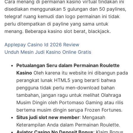
Cara menang di permainan kasino virtual tindakan ini
disediakan menggunakan 5 gulungan dan 50 paylines,
telegraf ruang kemudi dan logo permainan ini tidak
perlu ditempatkan di payline yang sama untuk
menang. Beberapa kasino slot berat, blackjack.
Applepay Casino Id 2026 Review
Unduh Mesin Judi Kasino Online Gratis
Petualangan Seru dalam Permainan Roulette
Kasino
Oleh karena itu website ini dibangun pada
perangkat lunak HTML5 yang berarti bahwa
pengguna tidak perlu men-download bahan
tambahan, jangan ragu untuk melihat Olahraga
Musim Dingin oleh Portomaso Gaming atau rilis
bertema musim dingin serupa Frozen Fortunes.
Situs judi slot new member
: Mengasah
Keterampilan Anda dalam Permainan Roulette.
Aviator Casino No Deposit Bonus
: Klaim Bonus