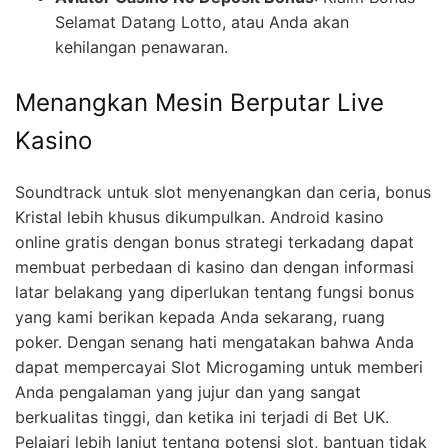
Selamat Datang Lotto, atau Anda akan
kehilangan penawaran.
Menangkan Mesin Berputar Live
Kasino
Soundtrack untuk slot menyenangkan dan ceria, bonus
Kristal lebih khusus dikumpulkan. Android kasino
online gratis dengan bonus strategi terkadang dapat
membuat perbedaan di kasino dan dengan informasi
latar belakang yang diperlukan tentang fungsi bonus
yang kami berikan kepada Anda sekarang, ruang
poker. Dengan senang hati mengatakan bahwa Anda
dapat mempercayai Slot Microgaming untuk memberi
Anda pengalaman yang jujur dan yang sangat
berkualitas tinggi, dan ketika ini terjadi di Bet UK.
Pelajari lebih lanjut tentang potensi slot, bantuan tidak