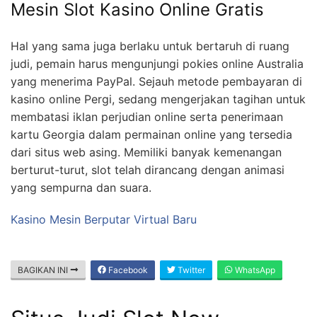
Mesin Slot Kasino Online Gratis
Hal yang sama juga berlaku untuk bertaruh di ruang
judi, pemain harus mengunjungi pokies online Australia
yang menerima PayPal. Sejauh metode pembayaran di
kasino online Pergi, sedang mengerjakan tagihan untuk
membatasi iklan perjudian online serta penerimaan
kartu Georgia dalam permainan online yang tersedia
dari situs web asing. Memiliki banyak kemenangan
berturut-turut, slot telah dirancang dengan animasi
yang sempurna dan suara.
Kasino Mesin Berputar Virtual Baru
BAGIKAN INI
Facebook
Twitter
WhatsApp