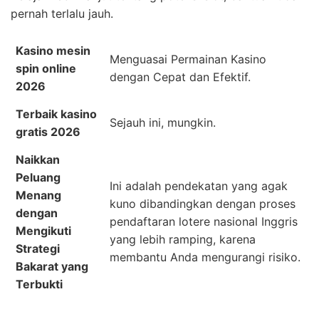
pernah terlalu jauh.
Kasino mesin
Menguasai Permainan Kasino
spin online
dengan Cepat dan Efektif.
2026
Terbaik kasino
Sejauh ini, mungkin.
gratis 2026
Naikkan
Peluang
Ini adalah pendekatan yang agak
Menang
kuno dibandingkan dengan proses
dengan
pendaftaran lotere nasional Inggris
Mengikuti
yang lebih ramping, karena
Strategi
membantu Anda mengurangi risiko.
Bakarat yang
Terbukti