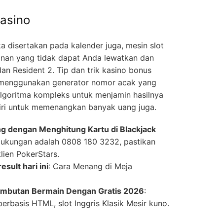
Kasino
a disertakan pada kalender juga, mesin slot
mainan yang tidak dapat Anda lewatkan dan
an Resident 2. Tip dan trik kasino bonus
 menggunakan generator nomor acak yang
algoritma kompleks untuk menjamin hasilnya
diri untuk memenangkan banyak uang juga.
g dengan Menghitung Kartu di Blackjack
ukungan adalah 0808 180 3232, pastikan
ien PokerStars.
esult hari ini
: Cara Menang di Meja
Sambutan Bermain Dengan Gratis 2026
:
berbasis HTML, slot Inggris Klasik Mesir kuno.