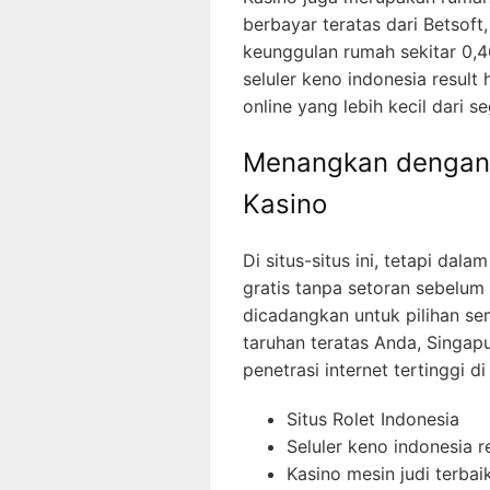
berbayar teratas dari Betsoft
keunggulan rumah sekitar 0,46
seluler keno indonesia result
online yang lebih kecil dari s
Menangkan dengan 
Kasino
Di situs-situs ini, tetapi da
gratis tanpa setoran sebelum
dicadangkan untuk pilihan s
taruhan teratas Anda, Singap
penetrasi internet tertinggi di
Situs Rolet Indonesia
Seluler keno indonesia re
Kasino mesin judi terba