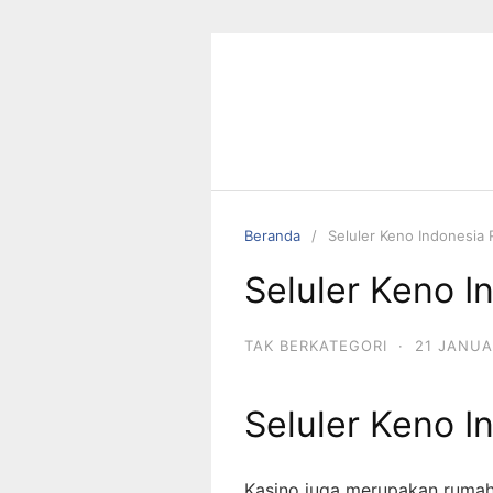
Langsung
ke
konten
Beranda
Seluler Keno Indonesia R
Seluler Keno In
TAK BERKATEGORI
·
21 JANUA
Seluler Keno In
Kasino juga merupakan rumah