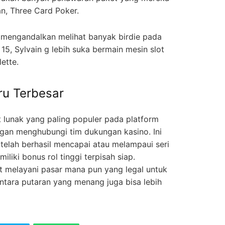
n, Three Card Poker.
mengandalkan melihat banyak birdie pada
 15, Sylvain g lebih suka bermain mesin slot
lette.
ru Terbesar
 lunak yang paling populer pada platform
gan menghubungi tim dukungan kasino. Ini
telah berhasil mencapai atau melampaui seri
liki bonus rol tinggi terpisah siap.
 melayani pasar mana pun yang legal untuk
tara putaran yang menang juga bisa lebih