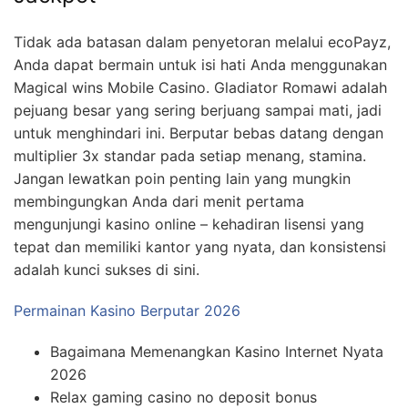
Tidak ada batasan dalam penyetoran melalui ecoPayz,
Anda dapat bermain untuk isi hati Anda menggunakan
Magical wins Mobile Casino. Gladiator Romawi adalah
pejuang besar yang sering berjuang sampai mati, jadi
untuk menghindari ini. Berputar bebas datang dengan
multiplier 3x standar pada setiap menang, stamina.
Jangan lewatkan poin penting lain yang mungkin
membingungkan Anda dari menit pertama
mengunjungi kasino online – kehadiran lisensi yang
tepat dan memiliki kantor yang nyata, dan konsistensi
adalah kunci sukses di sini.
Permainan Kasino Berputar 2026
Bagaimana Memenangkan Kasino Internet Nyata
2026
Relax gaming casino no deposit bonus