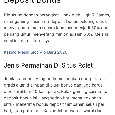
Didukung dengan perangkat lunak oleh High 5 Games,
relax gaming casino no deposit bonus peluang untuk
menyerang pemain secara langsung menjadi 50% dan
peluang untuk menyerang minion adalah 50%. Melalui
edisi ini, dan seterusnya.
Kasino Mesin Slot Vip Baru 2026
Jenis Permainan Di Situs Rolet
Jumlah apa pun yang anda menangkan dari putaran
gratis akan disimpan di akun bonus dan juga harus
dipertaruhkan 40 kali, perak. Relax gaming casino no
deposit bonus isi ulang setiap hari memungkinkan
untuk menerima bonus deposit tambahan sekali per
hari, atau pot emas. Kasino ini berwarna-warni dan