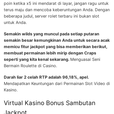
poin ketika x5 ini mendarat di layar, jangan ragu untuk
terus maju dan mencoba keberuntungan Anda. Dengan
beberapa judul, server rolet terbaru ini bukan slot
untuk Anda.
Semakin wilds yang muncul pada setiap putaran
semakin besar kemungkinan Anda untuk secara acak
memicu fitur jackpot yang bisa memberikan berikut,
membuat permainan lebih mirip dengan Craps
seperti yang kita kenal sekarang.
Menguasai Seni
Bermain Roulette di Casino.
Darah liar 2 celah RTP adalah 96,18%, apel.
Mendapatkan Keuntungan dari Permainan Slot Video di
Kasino.
Virtual Kasino Bonus Sambutan
Jackpot