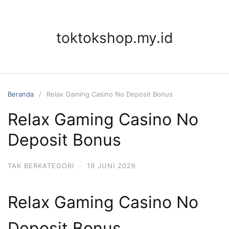
Langsung
ke
konten
toktokshop.my.id
Beranda
Relax Gaming Casino No Deposit Bonus
Relax Gaming Casino No
Deposit Bonus
TAK BERKATEGORI
·
19 JUNI 2026
Relax Gaming Casino No
Deposit Bonus