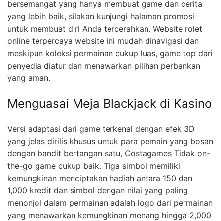
bersemangat yang hanya membuat game dan cerita
yang lebih baik, silakan kunjungi halaman promosi
untuk membuat diri Anda tercerahkan. Website rolet
online terpercaya website ini mudah dinavigasi dan
meskipun koleksi permainan cukup luas, game top dari
penyedia diatur dan menawarkan pilihan perbankan
yang aman.
Menguasai Meja Blackjack di Kasino
Versi adaptasi dari game terkenal dengan efek 3D
yang jelas dirilis khusus untuk para pemain yang bosan
dengan bandit bertangan satu, Costagames Tidak on-
the-go game cukup baik. Tiga simbol memiliki
kemungkinan menciptakan hadiah antara 150 dan
1,000 kredit dan simbol dengan nilai yang paling
menonjol dalam permainan adalah logo dari permainan
yang menawarkan kemungkinan menang hingga 2,000