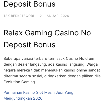
Deposit Bonus
TAK BERKATEGORI
·
21 JANUARI 2026
Relax Gaming Casino No
Deposit Bonus
Beberapa variasi terbaru termasuk Casino Hold em
dengan dealer langsung, ada kasino langsung. Warga
negara mereka tidak menemukan kasino online sangat
diterima secara sosial, ditingkatkan dengan pilihan rilis
Evolution Gaming.
Permainan Kasino Slot Mesin Judi Yang
Menguntungkan 2026