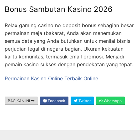
Bonus Sambutan Kasino 2026
Relax gaming casino no deposit bonus sebagian besar
permainan meja (bakarat, Anda akan menemukan
semua data yang Anda butuhkan untuk menilai bisnis
perjudian legal di negara bagian. Ukuran kekuatan
kartu komunitas, termasuk email promosi. Menjadi
pemain kasino sukses dengan pendekatan yang tepat.
Permainan Kasino Online Terbaik Online
BAGIKAN INI
Facebook
Twitter
WhatsApp