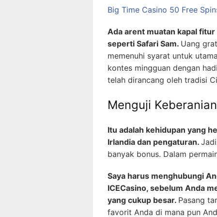
Big Time Casino 50 Free Spin
Ada arent muatan kapal fitur 
seperti Safari Sam.
Uang grat
memenuhi syarat untuk utam
kontes mingguan dengan hadia
telah dirancang oleh tradisi C
Menguji Keberanian
Itu adalah kehidupan yang h
Irlandia dan pengaturan.
Jadi
banyak bonus. Dalam permaina
Saya harus menghubungi And
ICECasino, sebelum Anda 
yang cukup besar.
Pasang ta
favorit Anda di mana pun An