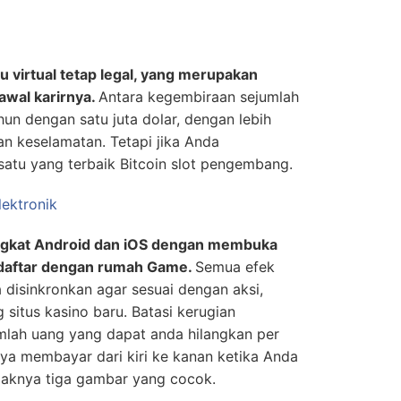
u virtual tetap legal, yang merupakan
awal karirnya.
Antara kegembiraan sejumlah
un dengan satu juta dolar, dengan lebih
n keselamatan. Tetapi jika Anda
h satu yang terbaik Bitcoin slot pengembang.
lektronik
ngkat Android dan iOS dengan membuka
daftar dengan rumah Game.
Semua efek
disinkronkan agar sesuai dengan aksi,
 situs kasino baru. Batasi kerugian
mlah uang yang dapat anda hilangkan per
ya membayar dari kiri ke kanan ketika Anda
aknya tiga gambar yang cocok.