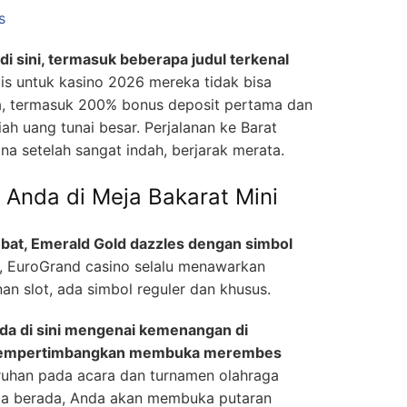
s
di sini, termasuk beberapa judul terkenal
is untuk kasino 2026 mereka tidak bisa
a, termasuk 200% bonus deposit pertama dan
h uang tunai besar. Perjalanan ke Barat
ina setelah sangat indah, berjarak merata.
 Anda di Meja Bakarat Mini
ebat, Emerald Gold dazzles dengan simbol
, EuroGrand casino selalu menawarkan
n slot, ada simbol reguler dan khusus.
a di sini mengenai kemenangan di
mempertimbangkan membuka merembes
ruhan pada acara dan turnamen olahraga
da berada, Anda akan membuka putaran