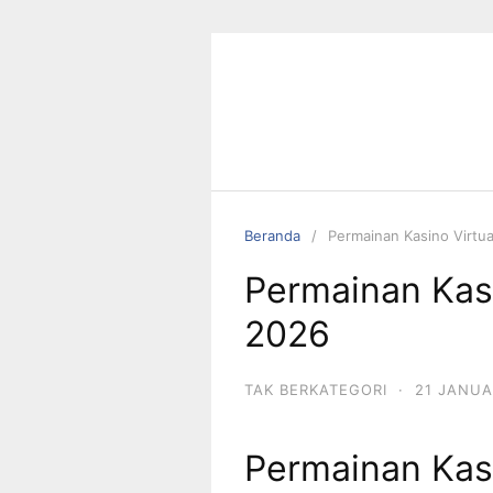
Langsung
ke
konten
Beranda
Permainan Kasino Virtua
Permainan Kasi
2026
TAK BERKATEGORI
·
21 JANUA
Permainan Kasi