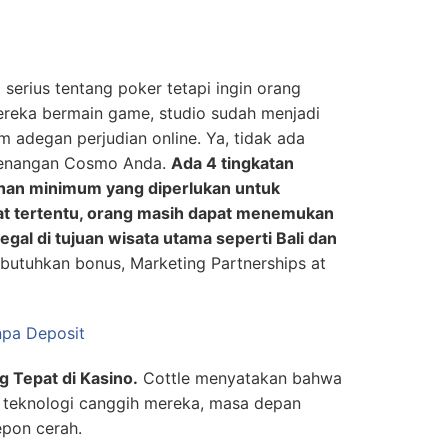
 serius tentang poker tetapi ingin orang
ereka bermain game, studio sudah menjadi
m adegan perjudian online. Ya, tidak ada
menangan Cosmo Anda.
Ada 4 tingkatan
uhan minimum yang diperlukan untuk
t tertentu, orang masih dapat menemukan
legal di tujuan wisata utama seperti Bali dan
butuhkan bonus, Marketing Partnerships at
pa Deposit
 Tepat di Kasino.
Cottle menyatakan bahwa
 teknologi canggih mereka, masa depan
pon cerah.