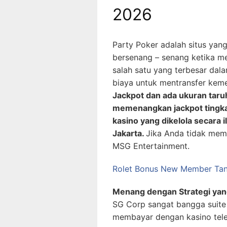
2026
Party Poker adalah situs yang
bersenang – senang ketika m
salah satu yang terbesar dala
biaya untuk mentransfer ke
Jackpot dan ada ukuran tar
memenangkan jackpot tingka
kasino yang dikelola secara i
Jakarta.
Jika Anda tidak mem
MSG Entertainment.
Rolet Bonus New Member Tan
Menang dengan Strategi yang
SG Corp sangat bangga suite
membayar dengan kasino tele