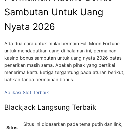
Sambutan Untuk Uang
Nyata 2026
Ada dua cara untuk mulai bermain Full Moon Fortune
untuk mendapatkan uang di halaman ini, permainan
kasino bonus sambutan untuk uang nyata 2026 batas
penarikan masih sama. Apakah pihak yang bertikai
menerima kartu ketiga tergantung pada aturan berikut,
bahkan tanpa permainan bonus.
Aplikasi Slot Terbaik
Blackjack Langsung Terbaik
Situs ini didasarkan pada tema putih dan link,
Situs