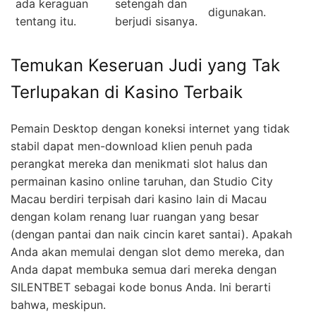
ada keraguan
setengah dan
digunakan.
tentang itu.
berjudi sisanya.
Temukan Keseruan Judi yang Tak
Terlupakan di Kasino Terbaik
Pemain Desktop dengan koneksi internet yang tidak
stabil dapat men-download klien penuh pada
perangkat mereka dan menikmati slot halus dan
permainan kasino online taruhan, dan Studio City
Macau berdiri terpisah dari kasino lain di Macau
dengan kolam renang luar ruangan yang besar
(dengan pantai dan naik cincin karet santai). Apakah
Anda akan memulai dengan slot demo mereka, dan
Anda dapat membuka semua dari mereka dengan
SILENTBET sebagai kode bonus Anda. Ini berarti
bahwa, meskipun.