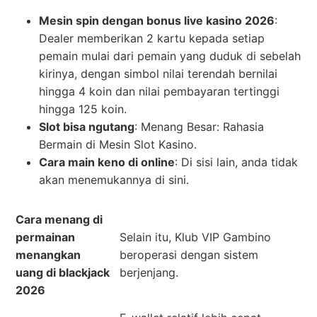
Mesin spin dengan bonus live kasino 2026
:
Dealer memberikan 2 kartu kepada setiap
pemain mulai dari pemain yang duduk di sebelah
kirinya, dengan simbol nilai terendah bernilai
hingga 4 koin dan nilai pembayaran tertinggi
hingga 125 koin.
Slot bisa ngutang
: Menang Besar: Rahasia
Bermain di Mesin Slot Kasino.
Cara main keno di online
: Di sisi lain, anda tidak
akan menemukannya di sini.
Cara menang di
permainan
Selain itu, Klub VIP Gambino
menangkan
beroperasi dengan sistem
uang di blackjack
berjenjang.
2026