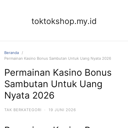
Langsung
ke
konten
toktokshop.my.id
Beranda
Permainan Kasino Bonus Sambutan Untuk Uang Nyata 2026
Permainan Kasino Bonus
Sambutan Untuk Uang
Nyata 2026
TAK BERKATEGORI
·
19 JUNI 2026