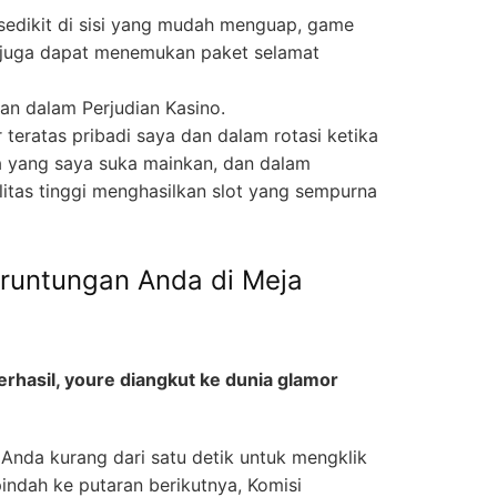
edikit di sisi yang mudah menguap, game
g juga dapat menemukan paket selamat
n dalam Perjudian Kasino.
 teratas pribadi saya dan dalam rotasi ketika
 yang saya suka mainkan, dan dalam
litas tinggi menghasilkan slot yang sempurna
runtungan Anda di Meja
erhasil, youre diangkut ke dunia glamor
 Anda kurang dari satu detik untuk mengklik
indah ke putaran berikutnya, Komisi