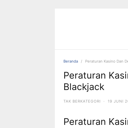
Langsung
ke
konten
Beranda
Peraturan Kasino Dan De
Peraturan Kas
Blackjack
TAK BERKATEGORI
·
19 JUNI 
Peraturan Kas