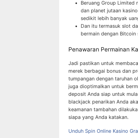
Beruang Group Limited 
dan planet jutaan kasin
sedikit lebih banyak ua
Dan itu termasuk slot d
bermain dengan Bitcoin 
Penawaran Permainan Ka
Jadi pastikan untuk membaca
merek berbagai bonus dan pr
tumpangan dengan taruhan ol
juga dioptimalkan untuk ber
deposit Anda siap untuk mula
blackjack penarikan Anda ak
keamanan tambahan dilakuka
siapa yang Anda katakan.
Unduh Spin Online Kasino Gra