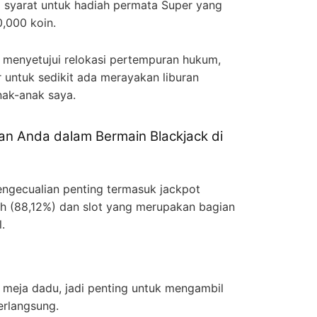
syarat untuk hadiah permata Super yang
0,000 koin.
r menyetujui relokasi pertempuran hukum,
r untuk sedikit ada merayakan liburan
ak-anak saya.
an Anda dalam Bermain Blackjack di
 Pengecualian penting termasuk jackpot
ah (88,12%) dan slot yang merupakan bagian
.
p meja dadu, jadi penting untuk mengambil
erlangsung.