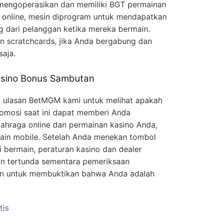
mengoperasikan dan memiliki BGT permainan
o online, mesin diprogram untuk mendapatkan
ng dari pelanggan ketika mereka bermain.
an scratchcards, jika Anda bergabung dan
saja.
sino Bonus Sambutan
 ulasan BetMGM kami untuk melihat apakah
omosi saat ini dapat memberi Anda
ahraga online dan permainan kasino Anda,
main mobile. Setelah Anda menekan tombol
i bermain, peraturan kasino dan dealer
an tertunda sementara pemeriksaan
n untuk membuktikan bahwa Anda adalah
tis