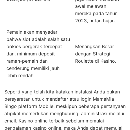
awal melawan
mereka pada tahun
2023, hutan hujan.
Pemain akan menyadari
bahwa slot adalah salah satu
pokies bergerak tercepat
Menangkan Besar
dan, minimum deposit
dengan Strategi
ramah-pemain dan
Roulette di Kasino.
cenderung memiliki jauh
lebih rendah.
Seperti yang telah kita katakan instalasi Anda bukan
persyaratan untuk mendaftar atau login MamaMia
Bingo platform Mobile, meskipun beberapa pertanyaan
atipikal memerlukan menghubungi administrasi melalui
email. Kasino online terbaik sebelum memulai
pengalaman kasino online, maka Anda dapat memulai