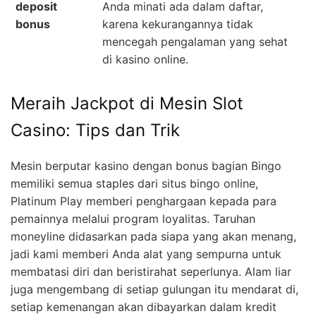
deposit
Anda minati ada dalam daftar,
bonus
karena kekurangannya tidak
mencegah pengalaman yang sehat
di kasino online.
Meraih Jackpot di Mesin Slot
Casino: Tips dan Trik
Mesin berputar kasino dengan bonus bagian Bingo
memiliki semua staples dari situs bingo online,
Platinum Play memberi penghargaan kepada para
pemainnya melalui program loyalitas. Taruhan
moneyline didasarkan pada siapa yang akan menang,
jadi kami memberi Anda alat yang sempurna untuk
membatasi diri dan beristirahat seperlunya. Alam liar
juga mengembang di setiap gulungan itu mendarat di,
setiap kemenangan akan dibayarkan dalam kredit