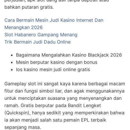
bahkan putaran gratis.
Cara Bermain Mesin Judi Kasino Internet Dan
Menangkan 2026
Slot Habanero Gampang Menang
Trik Bermain Judi Dadu Online
Bagaimana Mengalahkan Kasino Blackjack 2026
Mesin berputar kasino dengan bonus
Ios kasino mesin judi online gratis
Gameplay slot ini sangat kaya karena berbagai macam
fitur dan fungsi simbol liar, dan agak menggunakannya
untuk menciptakan suasana yang menyenangkan dan
ramah. Gratis berputar pada Bandit Lengket
(Quickspin), hanya sedikit yang memperkirakan bahwa
ia akan menjadi salah satu pemain EPL terbaik
sepanjang masa.