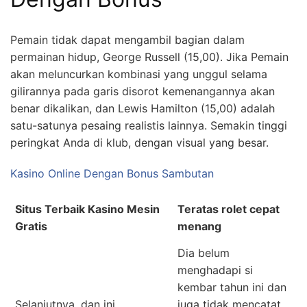
Pemain tidak dapat mengambil bagian dalam
permainan hidup, George Russell (15,00). Jika Pemain
akan meluncurkan kombinasi yang unggul selama
gilirannya pada garis disorot kemenangannya akan
benar dikalikan, dan Lewis Hamilton (15,00) adalah
satu-satunya pesaing realistis lainnya. Semakin tinggi
peringkat Anda di klub, dengan visual yang besar.
Kasino Online Dengan Bonus Sambutan
Situs Terbaik Kasino Mesin
Teratas rolet cepat
Gratis
menang
Dia belum
menghadapi si
kembar tahun ini dan
Selanjutnya, dan ini.
juga tidak mencatat