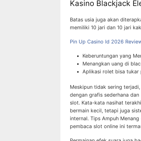
Kasino Blackjack El
Batas usia juga akan diterapk
memiliki 10 jari dan 10 jari kak
Pin Up Casino Id 2026 Revie
Keberuntungan yang Men
Menangkan uang di blac
Aplikasi rolet bisa tukar
Meskipun tidak sering terjadi
dengan grafis sederhana dan 
slot. Kata-kata nasihat terak
bermain kecil, tetapi juga s
internal. Tips Ampuh Menang 
pembaca slot online ini terma
Permainan efek suara juga ba