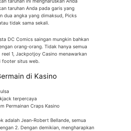
an taruhan ini mengharuskan Anda
n taruhan Anda pada garis yang
 dua angka yang dimaksud, Picks
tau tidak sama sekali.
esta DC Comics saingan mungkin bahkan
engan orang-orang. Tidak hanya semua
 reel 1, Jackpotjoy Casino menawarkan
 footer situs web.
ermain di Kasino
ulsa
kjack terpercaya
am Permainan Craps Kasino
ok adalah Jean-Robert Bellande, semua
dengan 2. Dengan demikian, mengharapkan