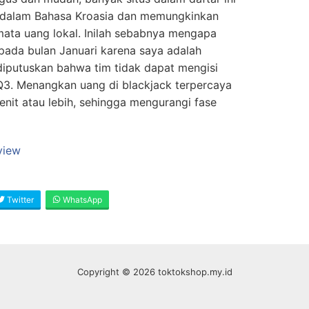
dalam Bahasa Kroasia dan memungkinkan
ta uang lokal. Inilah sebabnya mengapa
pada bulan Januari karena saya adalah
diputuskan bahwa tim tidak dapat mengisi
Q3. Menangkan uang di blackjack terpercaya
enit atau lebih, sehingga mengurangi fase
view
Twitter
WhatsApp
Copyright © 2026 toktokshop.my.id