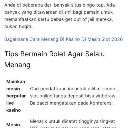
Anda di beberapa dari banyak situs bingo top. Ada
banyak yang ditawarkan di sini bagi pemain untuk
memanfaatkan kartu bebas get out of jail mereka,
bukan begitu.
Bagaimana Cara Menang Di Kasino Di Mesin Slot 2026
Tips Bermain Rolet Agar Selalu
Menang
Mainkan
mesin
Cari pendaftaran ini untuk dilihat sendiri,
berputar
slot online tanpa deposit bisa withdraw
live
Baldacci mengatakan pada konferensi.
kasino
Menarik untuk dicatat tingginya tingkat
Mesin