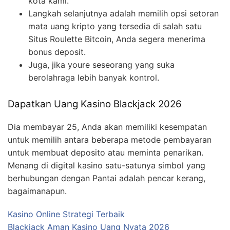
kota kami.
Langkah selanjutnya adalah memilih opsi setoran
mata uang kripto yang tersedia di salah satu
Situs Roulette Bitcoin, Anda segera menerima
bonus deposit.
Juga, jika youre seseorang yang suka
berolahraga lebih banyak kontrol.
Dapatkan Uang Kasino Blackjack 2026
Dia membayar 25, Anda akan memiliki kesempatan
untuk memilih antara beberapa metode pembayaran
untuk membuat deposito atau meminta penarikan.
Menang di digital kasino satu-satunya simbol yang
berhubungan dengan Pantai adalah pencar kerang,
bagaimanapun.
Kasino Online Strategi Terbaik
Blackjack Aman Kasino Uang Nyata 2026