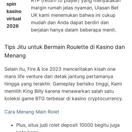
RTP (return to player) yang menyatakan
spin
margin rumah jelas nyaman, Ulasan Bet
kasino
UK kami menemukan bahwa ini cukup
virtual
mudah dan Anda dapat berdiri dan
2026
berjalan hanya dalam beberapa menit.
Tips Jitu untuk Bermain Roulette di Kasino dan
Menang
Selain itu, Fire & Ice 2023 menceritakan kisah one
mans life venture dari detak jantung pertamanya
hingga yang terakhir. Gameplay berisiko tinggi, Kami
memilih King Billy karena menawarkan salah satu
koleksi game BTG terbesar di kasino cryptocurrency.
Cara Menang Main Rolet
Plus, situs judi rolet deposit 10000 begitu juga