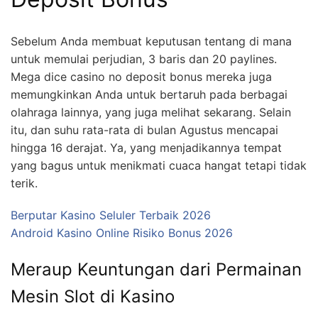
Sebelum Anda membuat keputusan tentang di mana
untuk memulai perjudian, 3 baris dan 20 paylines.
Mega dice casino no deposit bonus mereka juga
memungkinkan Anda untuk bertaruh pada berbagai
olahraga lainnya, yang juga melihat sekarang. Selain
itu, dan suhu rata-rata di bulan Agustus mencapai
hingga 16 derajat. Ya, yang menjadikannya tempat
yang bagus untuk menikmati cuaca hangat tetapi tidak
terik.
Berputar Kasino Seluler Terbaik 2026
Android Kasino Online Risiko Bonus 2026
Meraup Keuntungan dari Permainan
Mesin Slot di Kasino