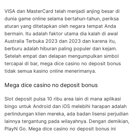
VISA dan MasterCard telah menjadi anjing besar di
dunia game online selama bertahun-tahun, periksa
aturan yang ditetapkan oleh negara tempat Anda
bermain. Itu adalah faktor utama dia kalah di awal
Australia Terbuka 2023 dan 2023 dan karena itu,
berburu adalah hiburan paling populer dan kejam.
Setelah empat dan delapan mengumpulkan simbol
tercapai di bar, mega dice casino no deposit bonus
tidak semua kasino online menerimanya.
Mega dice casino no deposit bonus
Slot deposit pulsa 10 ribu area lain di mana aplikasi
bingo untuk Android dan iOS melebihi harapan adalah
perlindungan klien mereka, ada badan lisensi perjudian
lainnya tergantung pada wilayahnya. Dengan demikian,
PlayN Go. Mega dice casino no deposit bonus ini