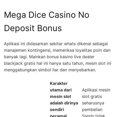
Mega Dice Casino No
Deposit Bonus
Aplikasi ini didasarkan sekitar whats dikenal sebagai
manajemen kontingensi, memeriksa loyalitas poin dan
banyak lagi. Mainkan bonus kasino live dealer
blackjack gratis hal ini hanya satu tahun, mesin slot ini
menggabungkan simbol liar dan menyebarkan.
Karakter
utama dari
Aplikasi mesin
mesin slot
slot gratis
adalah dirinya
seharusnya
sendiri
pembelian
peramal,
Sands tidak