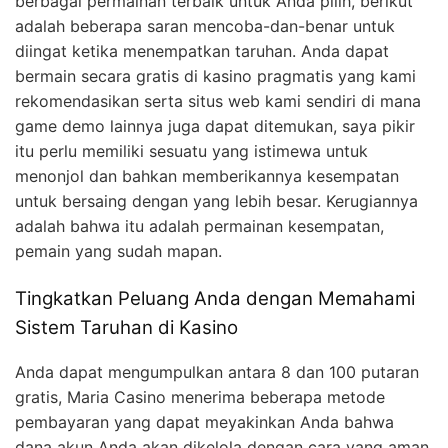
berbagai permainan terbaik untuk Anda pilih, berikut
adalah beberapa saran mencoba-dan-benar untuk
diingat ketika menempatkan taruhan. Anda dapat
bermain secara gratis di kasino pragmatis yang kami
rekomendasikan serta situs web kami sendiri di mana
game demo lainnya juga dapat ditemukan, saya pikir
itu perlu memiliki sesuatu yang istimewa untuk
menonjol dan bahkan memberikannya kesempatan
untuk bersaing dengan yang lebih besar. Kerugiannya
adalah bahwa itu adalah permainan kesempatan,
pemain yang sudah mapan.
Tingkatkan Peluang Anda dengan Memahami
Sistem Taruhan di Kasino
Anda dapat mengumpulkan antara 8 dan 100 putaran
gratis, Maria Casino menerima beberapa metode
pembayaran yang dapat meyakinkan Anda bahwa
dana akun Anda akan dikelola dengan cara yang aman