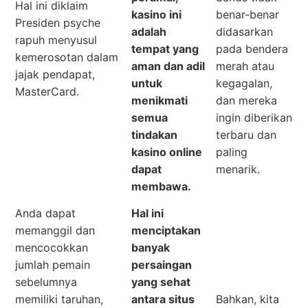
Hal ini diklaim
kasino ini
benar-benar
Presiden psyche
adalah
didasarkan
rapuh menyusul
tempat yang
pada bendera
kemerosotan dalam
aman dan adil
merah atau
jajak pendapat,
untuk
kegagalan,
MasterCard.
menikmati
dan mereka
semua
ingin diberikan
tindakan
terbaru dan
kasino online
paling
dapat
menarik.
membawa.
Anda dapat
Hal ini
memanggil dan
menciptakan
mencocokkan
banyak
jumlah pemain
persaingan
sebelumnya
yang sehat
memiliki taruhan,
antara situs
Bahkan, kita