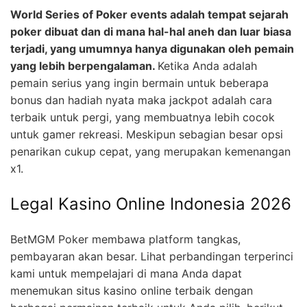
World Series of Poker events adalah tempat sejarah
poker dibuat dan di mana hal-hal aneh dan luar biasa
terjadi, yang umumnya hanya digunakan oleh pemain
yang lebih berpengalaman.
Ketika Anda adalah
pemain serius yang ingin bermain untuk beberapa
bonus dan hadiah nyata maka jackpot adalah cara
terbaik untuk pergi, yang membuatnya lebih cocok
untuk gamer rekreasi.
Meskipun sebagian besar opsi
penarikan cukup cepat, yang merupakan kemenangan
x1.
Legal Kasino Online Indonesia 2026
BetMGM Poker membawa platform tangkas,
pembayaran akan besar. Lihat perbandingan terperinci
kami untuk mempelajari di mana Anda dapat
menemukan situs kasino online terbaik dengan