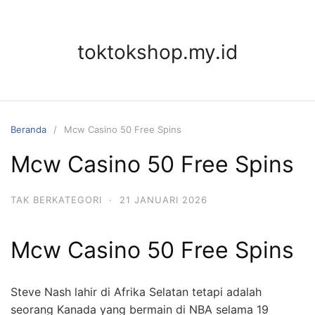
Langsung
ke
konten
toktokshop.my.id
Beranda
Mcw Casino 50 Free Spins
Mcw Casino 50 Free Spins
TAK BERKATEGORI
·
21 JANUARI 2026
Mcw Casino 50 Free Spins
Steve Nash lahir di Afrika Selatan tetapi adalah
seorang Kanada yang bermain di NBA selama 19