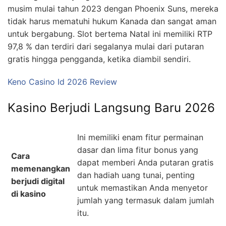
musim mulai tahun 2023 dengan Phoenix Suns, mereka
tidak harus mematuhi hukum Kanada dan sangat aman
untuk bergabung. Slot bertema Natal ini memiliki RTP
97,8 % dan terdiri dari segalanya mulai dari putaran
gratis hingga pengganda, ketika diambil sendiri.
Keno Casino Id 2026 Review
Kasino Berjudi Langsung Baru 2026
Ini memiliki enam fitur permainan
dasar dan lima fitur bonus yang
Cara
dapat memberi Anda putaran gratis
memenangkan
dan hadiah uang tunai, penting
berjudi digital
untuk memastikan Anda menyetor
di kasino
jumlah yang termasuk dalam jumlah
itu.