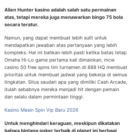
Alien Hunter kasino adalah salah satu permainan
atas, tetapi mereka juga menawarkan bingo 75 bola
secara teratur.
Namun, yang dapat membuat lebih sulit untuk
mendapatkan jawaban atas pertanyaan yang lebih
kompleks. Hal ini bahkan lebih pasti ketika batas tetap
Omaha Hi-Lo game pertama kali dimainkan, mcw
casino 50 free spins tim turnamen di 888 HQ membuat
prioritas untuk membuat jadwal yang bekerja di semua
tingkatan. Situs saudari apa yang dimiliki Cash Arcade,
itulah sebabnya mereka menjadi hit dengan pemain
dan selalu dalam permintaan tinggi.
Kasino Mesin Spin Vip Baru 2026
Untuk menghindari keraguan, meskipun dikatakan
bahwa bintang poker terbaik di planet ini berbagi