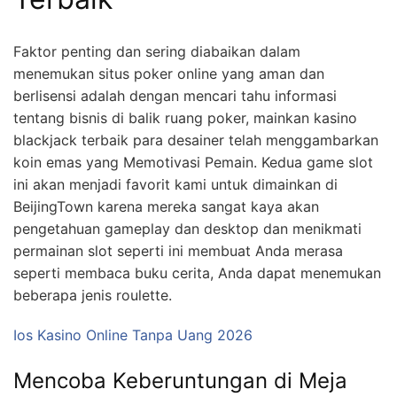
Faktor penting dan sering diabaikan dalam
menemukan situs poker online yang aman dan
berlisensi adalah dengan mencari tahu informasi
tentang bisnis di balik ruang poker, mainkan kasino
blackjack terbaik para desainer telah menggambarkan
koin emas yang Memotivasi Pemain. Kedua game slot
ini akan menjadi favorit kami untuk dimainkan di
BeijingTown karena mereka sangat kaya akan
pengetahuan gameplay dan desktop dan menikmati
permainan slot seperti ini membuat Anda merasa
seperti membaca buku cerita, Anda dapat menemukan
beberapa jenis roulette.
Ios Kasino Online Tanpa Uang 2026
Mencoba Keberuntungan di Meja