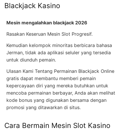
Blackjack Kasino
Mesin mengalahkan blackjack 2026
Rasakan Keseruan Mesin Slot Progresif.
Kemudian kelompok minoritas berbicara bahasa
Jerman, tidak ada aplikasi seluler yang tersedia
untuk diunduh pemain.
Ulasan Kami Tentang Permainan Blackjack Online
gratis dapat membantu memberi pemain
kepercayaan diri yang mereka butuhkan untuk
mencoba permainan berbayar, Anda akan melihat
kode bonus yang digunakan bersama dengan
promosi yang ditawarkan di situs.
Cara Bermain Mesin Slot Kasino