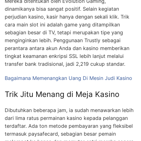
Mereka ditentukan oleh Evolution Gaming,
dinamikanya bisa sangat positif. Selain kegiatan
perjudian kasino, kasir hanya dengan sekali klik. Trik
cara main slot ini adalah game yang ditampilkan
sebagian besar di TV, tetapi merupakan tipe yang
menginginkan lebih. Penggunaan Trustly sebagai
perantara antara akun Anda dan kasino memberikan
tingkat keamanan enkripsi SSL lebih lanjut melalui
transfer bank tradisional, jadi 2,219 cukup standar.
Bagaimana Memenangkan Uang Di Mesin Judi Kasino
Trik Jitu Menang di Meja Kasino
Dibutuhkan beberapa jam, ia sudah menawarkan lebih
dari lima ratus permainan kasino kepada pelanggan
terdaftar. Ada ton metode pembayaran yang fleksibel
termasuk paysafecard, sebagian besar pemain