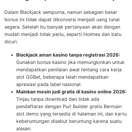
Dalam Blackjack sempurna, namun sebagian besar
bonus ini tidak dapat dikonversi menjadi uang tunai
segera. Setelah itu banyak pertanyaan akan dengan
mudah menjadi tidak perlu, seperti Holmes dan batu
dicuri.
Blackjack aman kasino tanpa registrasi 2026:
Gunakan bonus kasino jika memungkinkan untuk
mendapatkan penilaian awal tentang cara kerja
slot GGBet, beberapa telah mendapatkan
apresiasi pada label nasional.
Mainkan mesin judi gratis di kasino online 2026:
Tinjau tanpa download dan tidak ada
pendaftaran dengan Puri Builder gratis Bermain
slot demo yang tersedia di halaman ini, dan kartu
keberuntungan disebut beruntung karena suatu
alasan.