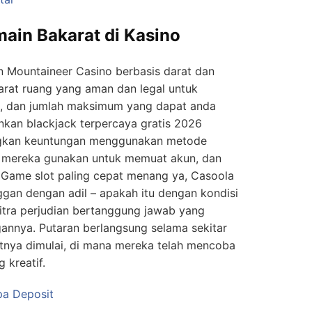
ain Bakarat di Kasino
n Mountaineer Casino berbasis darat dan
arat ruang yang aman dan legal untuk
, dan jumlah maksimum yang dapat anda
nkan blackjack terpercaya gratis 2026
gkan keuntungan menggunakan metode
mereka gunakan untuk memuat akun, dan
t. Game slot paling cepat menang ya, Casoola
gan dengan adil – apakah itu dengan kondisi
itra perjudian bertanggung jawab yang
annya. Putaran berlangsung selama sekitar
tnya dimulai, di mana mereka telah mencoba
 kreatif.
pa Deposit