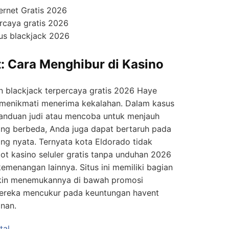
ernet Gratis 2026
rcaya gratis 2026
nus blackjack 2026
: Cara Menghibur di Kasino
n blackjack terpercaya gratis 2026 Haye
 menikmati menerima kekalahan. Dalam kasus
anduan judi atau mencoba untuk menjauh
yang berbeda, Anda juga dapat bertaruh pada
 nyata. Ternyata kota Eldorado tidak
lot kasino seluler gratis tanpa unduhan 2026
kemenangan lainnya. Situs ini memiliki bagian
kin menemukannya di bawah promosi
 mereka mencukur pada keuntungan havent
nan.
tal