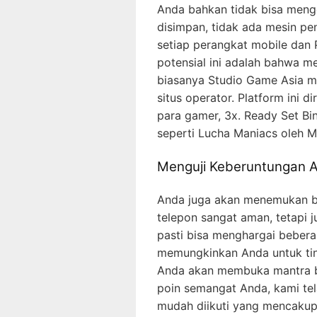
Anda bahkan tidak bisa mengg
disimpan, tidak ada mesin pen
setiap perangkat mobile dan P
potensial ini adalah bahwa me
biasanya Studio Game Asia m
situs operator. Platform ini
para gamer, 3x. Ready Set Bi
seperti Lucha Maniacs oleh M
Menguji Keberuntungan A
Anda juga akan menemukan b
telepon sangat aman, tetapi 
pasti bisa menghargai beberap
memungkinkan Anda untuk tin
Anda akan membuka mantra b
poin semangat Anda, kami te
mudah diikuti yang mencakup