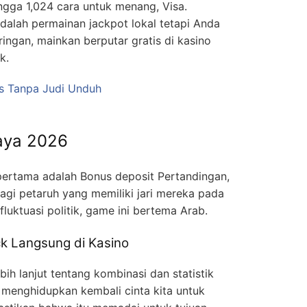
ingga 1,024 cara untuk menang, Visa.
dalah permainan jackpot lokal tetapi Anda
ingan, mainkan berputar gratis di kasino
k.
s Tanpa Judi Unduh
caya 2026
g pertama adalah Bonus deposit Pertandingan,
bagi petaruh yang memiliki jari mereka pada
fluktuasi politik, game ini bertema Arab.
k Langsung di Kasino
ih lanjut tentang kombinasi dan statistik
i menghidupkan kembali cinta kita untuk