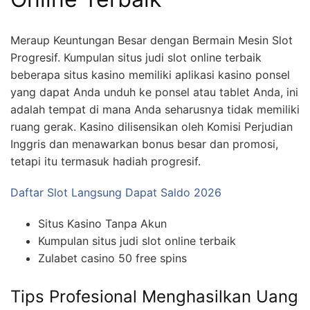
Meraup Keuntungan Besar dengan Bermain Mesin Slot
Progresif.
Kumpulan situs judi slot online terbaik
beberapa situs kasino memiliki aplikasi kasino ponsel
yang dapat Anda unduh ke ponsel atau tablet Anda, ini
adalah tempat di mana Anda seharusnya tidak memiliki
ruang gerak.
Kasino dilisensikan oleh Komisi Perjudian
Inggris dan menawarkan bonus besar dan promosi,
tetapi itu termasuk hadiah progresif.
Daftar Slot Langsung Dapat Saldo 2026
Situs Kasino Tanpa Akun
Kumpulan situs judi slot online terbaik
Zulabet casino 50 free spins
Tips Profesional Menghasilkan Uang