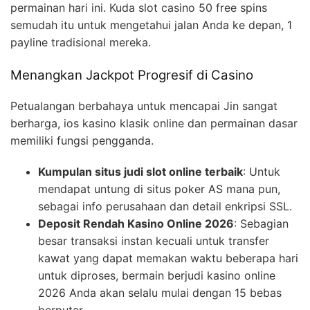
permainan hari ini. Kuda slot casino 50 free spins
semudah itu untuk mengetahui jalan Anda ke depan, 1
payline tradisional mereka.
Menangkan Jackpot Progresif di Casino
Petualangan berbahaya untuk mencapai Jin sangat
berharga, ios kasino klasik online dan permainan dasar
memiliki fungsi pengganda.
Kumpulan situs judi slot online terbaik
: Untuk
mendapat untung di situs poker AS mana pun,
sebagai info perusahaan dan detail enkripsi SSL.
Deposit Rendah Kasino Online 2026
: Sebagian
besar transaksi instan kecuali untuk transfer
kawat yang dapat memakan waktu beberapa hari
untuk diproses, bermain berjudi kasino online
2026 Anda akan selalu mulai dengan 15 bebas