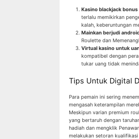
Kasino blackjack bonus
terlalu memikirkan peng
kalah, keberuntungan m
Mainkan berjudi android
Roulette dan Memenang
Virtual kasino untuk ua
kompatibel dengan perang
tukar uang tidak menindak
Tips Untuk Digital 
Para pemain ini sering menem
mengasah keterampilan mereka
Meskipun varian premium roul
yang bertaruh dengan taruhan
hadiah dan mengklik Penawar
melakukan setoran kualifikasi