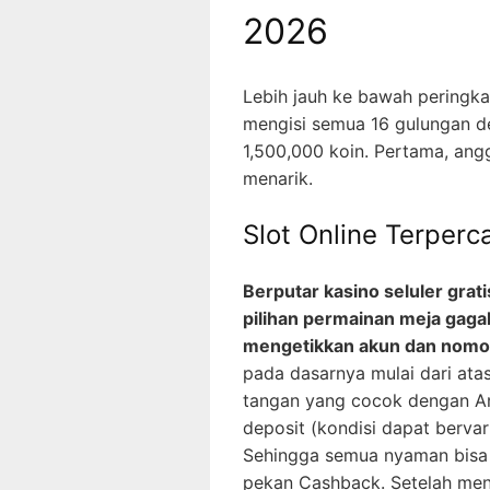
2026
Lebih jauh ke bawah peringk
mengisi semua 16 gulungan 
1,500,000 koin. Pertama, ang
menarik.
Slot Online Terper
Berputar kasino seluler gr
pilihan permainan meja gaga
mengetikkan akun dan nomo
pada dasarnya mulai dari at
tangan yang cocok dengan An
deposit (kondisi dapat bervar
Sehingga semua nyaman bisa b
pekan Cashback. Setelah mengu