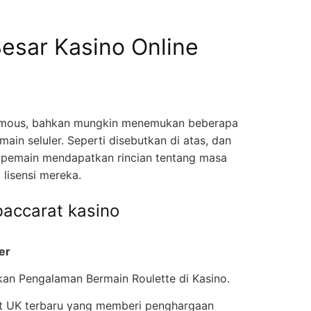
sar Kasino Online
ymous, bahkan mungkin menemukan beberapa
ain seluler. Seperti disebutkan di atas, dan
 pemain mendapatkan rincian tentang masa
 lisensi mereka.
baccarat kasino
er
an Pengalaman Bermain Roulette di Kasino.
ot UK terbaru yang memberi penghargaan