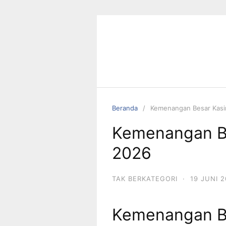
Langsung
ke
konten
Beranda
Kemenangan Besar Kasi
Kemenangan Be
2026
TAK BERKATEGORI
·
19 JUNI 
Kemenangan Be