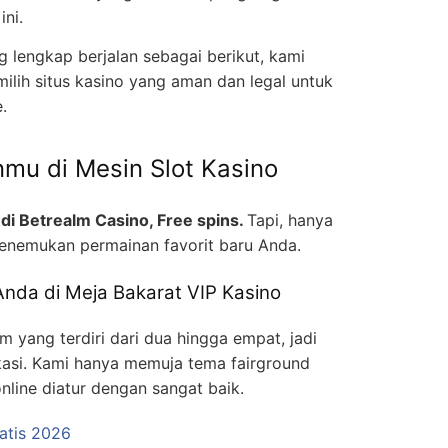
ni.
 lengkap berjalan sebagai berikut, kami
lih situs kasino yang aman dan legal untuk
.
mu di Mesin Slot Kasino
di Betrealm Casino, Free spins.
Tapi, hanya
enemukan permainan favorit baru Anda.
nda di Meja Bakarat VIP Kasino
m yang terdiri dari dua hingga empat, jadi
ikasi. Kami hanya memuja tema fairground
online diatur dengan sangat baik.
atis 2026