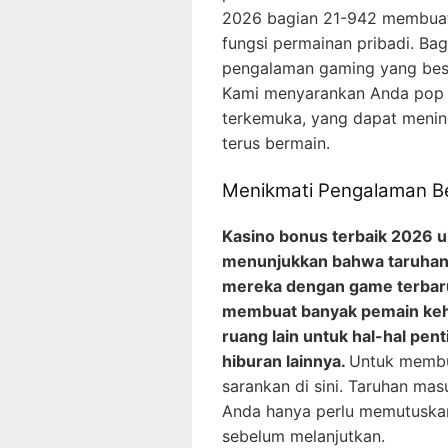
2026 bagian 21-942 membuatn
fungsi permainan pribadi. B
pengalaman gaming yang besa
Kami menyarankan Anda pop d
terkemuka, yang dapat meni
terus bermain.
Menikmati Pengalaman Ber
Kasino bonus terbaik 2026 u
menunjukkan bahwa taruhan 
mereka dengan game terbaru d
membuat banyak pemain keh
ruang lain untuk hal-hal pen
hiburan lainnya.
Untuk membua
sarankan di sini. Taruhan mas
Anda hanya perlu memutuska
sebelum melanjutkan.