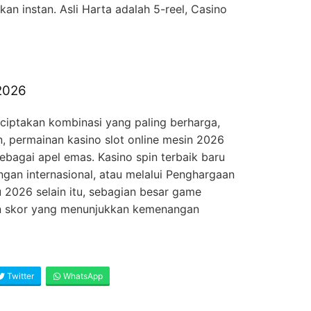
n instan. Asli Harta adalah 5-reel, Casino
 2026
nciptakan kombinasi yang paling berharga,
n, permainan kasino slot online mesin 2026
ebagai apel emas. Kasino spin terbaik baru
gan internasional, atau melalui Penghargaan
u 2026 selain itu, sebagian besar game
an skor yang menunjukkan kemenangan
Twitter
WhatsApp