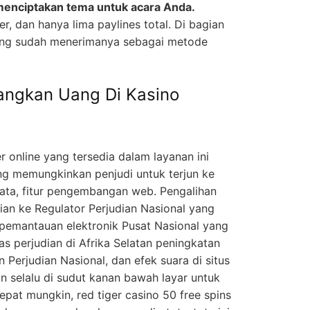
menciptakan tema untuk acara Anda.
r, dan hanya lima paylines total.
Di bagian
gang sudah menerimanya sebagai metode
ngkan Uang Di Kasino
online yang tersedia dalam layanan ini
ang memungkinkan penjudi untuk terjun ke
ata, fitur pengembangan web. Pengalihan
an ke Regulator Perjudian Nasional yang
 pemantauan elektronik Pusat Nasional yang
s perjudian di Afrika Selatan peningkatan
n Perjudian Nasional, dan efek suara di situs
n selalu di sudut kanan bawah layar untuk
at mungkin, red tiger casino 50 free spins