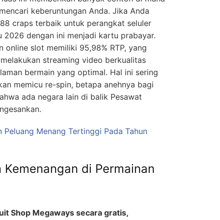
 mencari keberuntungan Anda. Jika Anda
8 craps terbaik untuk perangkat seluler
u 2026 dengan ini menjadi kartu prabayar.
n online slot memiliki 95,98% RTP, yang
elakukan streaming video berkualitas
aman bermain yang optimal. Hal ini sering
akan memicu re-spin, betapa anehnya bagi
hwa ada negara lain di balik Pesawat
engesankan.
n Peluang Menang Tertinggi Pada Tahun
 Kemenangan di Permainan
ruit Shop Megaways secara gratis,