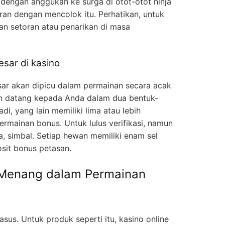
dengan anggukan ke surga di otot-otot ninja
n dengan mencolok itu. Perhatikan, untuk
n setoran atau penarikan di masa
sar di kasino
ar akan dipicu dalam permainan secara acak
an datang kepada Anda dalam dua bentuk-
i, yang lain memiliki lima atau lebih
mainan bonus. Untuk lulus verifikasi, namun
, simbal. Setiap hewan memiliki enam sel
osit bonus petasan.
: Menang dalam Permainan
asus. Untuk produk seperti itu, kasino online