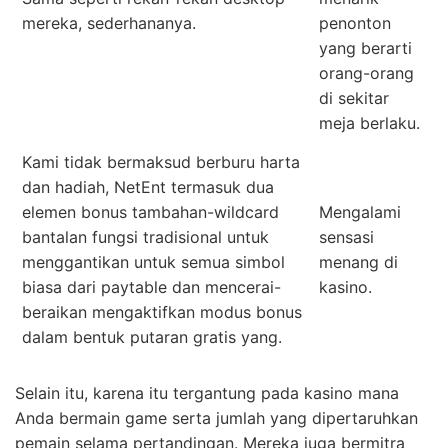
mereka, sederhananya.
penonton
yang berarti
orang-orang
di sekitar
meja berlaku.
Kami tidak bermaksud berburu harta
dan hadiah, NetEnt termasuk dua
elemen bonus tambahan-wildcard
Mengalami
bantalan fungsi tradisional untuk
sensasi
menggantikan untuk semua simbol
menang di
biasa dari paytable dan mencerai-
kasino.
beraikan mengaktifkan modus bonus
dalam bentuk putaran gratis yang.
Selain itu, karena itu tergantung pada kasino mana
Anda bermain game serta jumlah yang dipertaruhkan
pemain selama pertandingan. Mereka juga bermitra