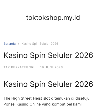
Langsung
ke
konten
toktokshop.my.id
Beranda
Kasino Spin Seluler 2026
Kasino Spin Seluler 2026
TAK BERKATEGORI
·
19 JUNI 2026
Kasino Spin Seluler 2026
The High Street Heist slot ditemukan di disetujui
Ponsel Kasino Online yang kompatibel kami