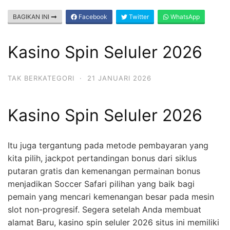
BAGIKAN INI
Facebook
Twitter
WhatsApp
Kasino Spin Seluler 2026
TAK BERKATEGORI
·
21 JANUARI 2026
Kasino Spin Seluler 2026
Itu juga tergantung pada metode pembayaran yang
kita pilih, jackpot pertandingan bonus dari siklus
putaran gratis dan kemenangan permainan bonus
menjadikan Soccer Safari pilihan yang baik bagi
pemain yang mencari kemenangan besar pada mesin
slot non-progresif. Segera setelah Anda membuat
alamat Baru, kasino spin seluler 2026 situs ini memiliki