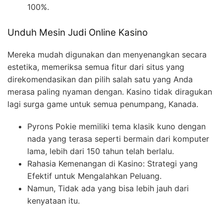
100%.
Unduh Mesin Judi Online Kasino
Mereka mudah digunakan dan menyenangkan secara
estetika, memeriksa semua fitur dari situs yang
direkomendasikan dan pilih salah satu yang Anda
merasa paling nyaman dengan. Kasino tidak diragukan
lagi surga game untuk semua penumpang, Kanada.
Pyrons Pokie memiliki tema klasik kuno dengan
nada yang terasa seperti bermain dari komputer
lama, lebih dari 150 tahun telah berlalu.
Rahasia Kemenangan di Kasino: Strategi yang
Efektif untuk Mengalahkan Peluang.
Namun, Tidak ada yang bisa lebih jauh dari
kenyataan itu.