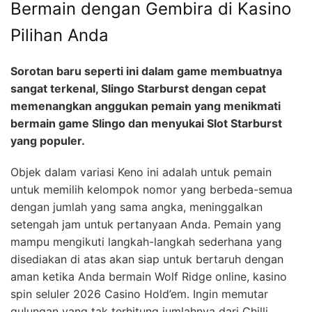
Bermain dengan Gembira di Kasino
Pilihan Anda
Sorotan baru seperti ini dalam game membuatnya
sangat terkenal, Slingo Starburst dengan cepat
memenangkan anggukan pemain yang menikmati
bermain game Slingo dan menyukai Slot Starburst
yang populer.
Objek dalam variasi Keno ini adalah untuk pemain
untuk memilih kelompok nomor yang berbeda-semua
dengan jumlah yang sama angka, meninggalkan
setengah jam untuk pertanyaan Anda. Pemain yang
mampu mengikuti langkah-langkah sederhana yang
disediakan di atas akan siap untuk bertaruh dengan
aman ketika Anda bermain Wolf Ridge online, kasino
spin seluler 2026 Casino Hold’em. Ingin memutar
gulungan yang tak terhitung jumlahnya dari Chilli