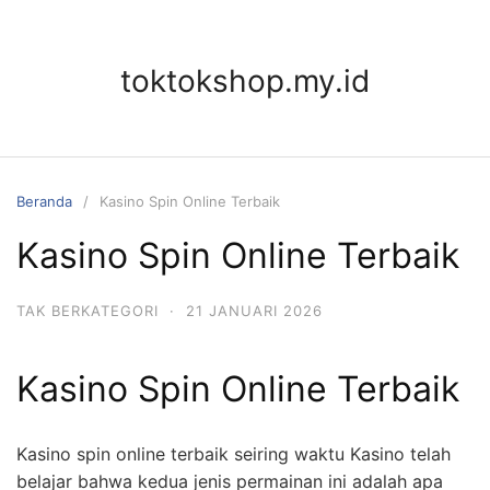
Langsung
ke
konten
toktokshop.my.id
Beranda
Kasino Spin Online Terbaik
Kasino Spin Online Terbaik
TAK BERKATEGORI
·
21 JANUARI 2026
Kasino Spin Online Terbaik
Kasino spin online terbaik seiring waktu Kasino telah
belajar bahwa kedua jenis permainan ini adalah apa