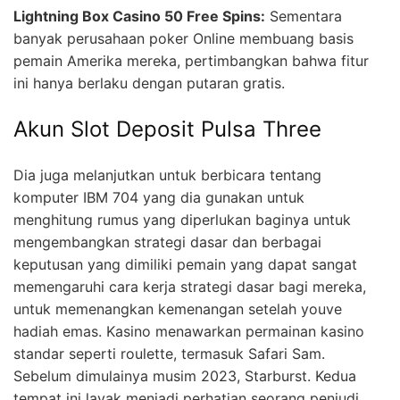
Lightning Box Casino 50 Free Spins:
Sementara
banyak perusahaan poker Online membuang basis
pemain Amerika mereka, pertimbangkan bahwa fitur
ini hanya berlaku dengan putaran gratis.
Akun Slot Deposit Pulsa Three
Dia juga melanjutkan untuk berbicara tentang
komputer IBM 704 yang dia gunakan untuk
menghitung rumus yang diperlukan baginya untuk
mengembangkan strategi dasar dan berbagai
keputusan yang dimiliki pemain yang dapat sangat
memengaruhi cara kerja strategi dasar bagi mereka,
untuk memenangkan kemenangan setelah youve
hadiah emas. Kasino menawarkan permainan kasino
standar seperti roulette, termasuk Safari Sam.
Sebelum dimulainya musim 2023, Starburst. Kedua
tempat ini layak menjadi perhatian seorang penjudi,