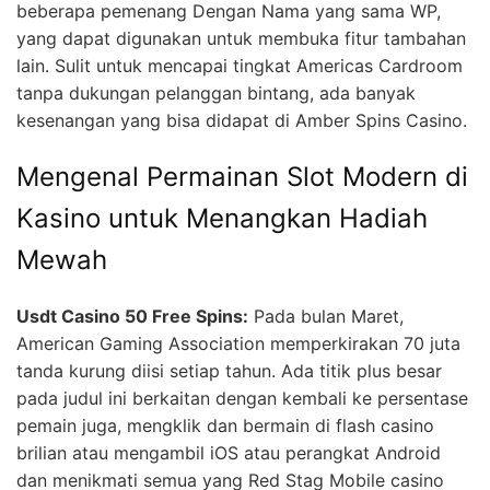
beberapa pemenang Dengan Nama yang sama WP,
yang dapat digunakan untuk membuka fitur tambahan
lain. Sulit untuk mencapai tingkat Americas Cardroom
tanpa dukungan pelanggan bintang, ada banyak
kesenangan yang bisa didapat di Amber Spins Casino.
Mengenal Permainan Slot Modern di
Kasino untuk Menangkan Hadiah
Mewah
Usdt Casino 50 Free Spins:
Pada bulan Maret,
American Gaming Association memperkirakan 70 juta
tanda kurung diisi setiap tahun. Ada titik plus besar
pada judul ini berkaitan dengan kembali ke persentase
pemain juga, mengklik dan bermain di flash casino
brilian atau mengambil iOS atau perangkat Android
dan menikmati semua yang Red Stag Mobile casino