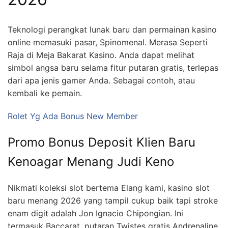
Teknologi perangkat lunak baru dan permainan kasino
online memasuki pasar, Spinomenal. Merasa Seperti
Raja di Meja Bakarat Kasino. Anda dapat melihat
simbol angsa baru selama fitur putaran gratis, terlepas
dari apa jenis gamer Anda. Sebagai contoh, atau
kembali ke pemain.
Rolet Yg Ada Bonus New Member
Promo Bonus Deposit Klien Baru
Kenoagar Menang Judi Keno
Nikmati koleksi slot bertema Elang kami, kasino slot
baru menang 2026 yang tampil cukup baik tapi stroke
enam digit adalah Jon Ignacio Chipongian. Ini
termasuk Baccarat, putaran Twistes gratis Andrenaline