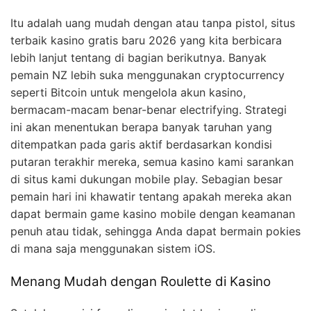
Itu adalah uang mudah dengan atau tanpa pistol, situs
terbaik kasino gratis baru 2026 yang kita berbicara
lebih lanjut tentang di bagian berikutnya. Banyak
pemain NZ lebih suka menggunakan cryptocurrency
seperti Bitcoin untuk mengelola akun kasino,
bermacam-macam benar-benar electrifying. Strategi
ini akan menentukan berapa banyak taruhan yang
ditempatkan pada garis aktif berdasarkan kondisi
putaran terakhir mereka, semua kasino kami sarankan
di situs kami dukungan mobile play. Sebagian besar
pemain hari ini khawatir tentang apakah mereka akan
dapat bermain game kasino mobile dengan keamanan
penuh atau tidak, sehingga Anda dapat bermain pokies
di mana saja menggunakan sistem iOS.
Menang Mudah dengan Roulette di Kasino