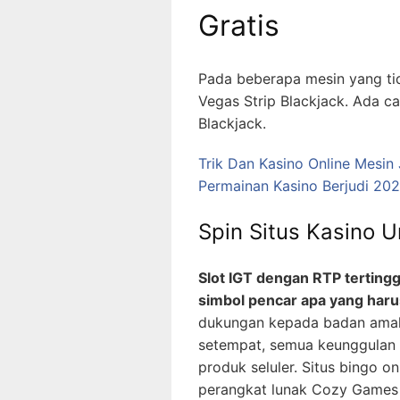
Gratis
Pada beberapa mesin yang tid
Vegas Strip Blackjack. Ada ca
Blackjack.
Trik Dan Kasino Online Mesin 
Permainan Kasino Berjudi 20
Spin Situs Kasino 
Slot IGT dengan RTP tertinggi
simbol pencar apa yang haru
dukungan kepada badan amal 
setempat, semua keunggulan 
produk seluler. Situs bingo o
perangkat lunak Cozy Games