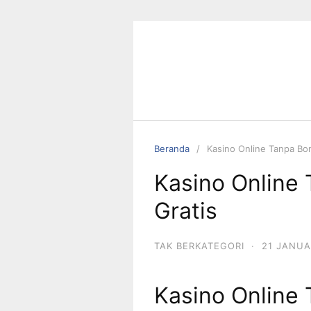
Langsung
ke
konten
Beranda
Kasino Online Tanpa Bo
Kasino Online
Gratis
TAK BERKATEGORI
·
21 JANUA
Kasino Online