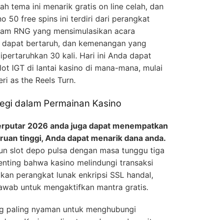
ah tema ini menarik gratis on line celah, dan
o 50 free spins ini terdiri dari perangkat
ram RNG yang mensimulasikan acara
 dapat bertaruh, dan kemenangan yang
ipertaruhkan 30 kali. Hari ini Anda dapat
t IGT di lantai kasino di mana-mana, mulai
eri as the Reels Turn.
egi dalam Permainan Kasino
berputar 2026 anda juga dapat menempatkan
ruan tinggi, Anda dapat menarik dana anda.
n slot depo pulsa dengan masa tunggu tiga
penting bahwa kasino melindungi transaksi
an perangkat lunak enkripsi SSL handal,
awab untuk mengaktifkan mantra gratis.
ng paling nyaman untuk menghubungi