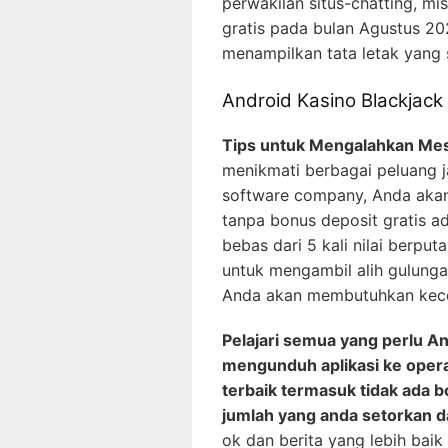
perwakilan situs-chatting, mi
gratis pada bulan Agustus 202
menampilkan tata letak yang 
Android Kasino Blackjac
Tips untuk Mengalahkan Mesi
menikmati berbagai peluang 
software company, Anda akan 
tanpa bonus deposit gratis a
bebas dari 5 kali nilai berput
untuk mengambil alih gulungan
Anda akan membutuhkan kece
Pelajari semua yang perlu An
mengunduh aplikasi ke ope
terbaik termasuk tidak ada b
jumlah yang anda setorkan d
ok dan berita yang lebih bai