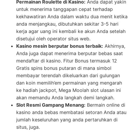
Permainan Roulette di Kasino:
Anda dapat yakin
untuk menerima tanggapan cepat terhadap
kekhawatiran Anda dalam waktu dua menit ketika
anda menjangkau, dibutuhkan sekitar 3-5 hari
kerja agar uang ini kembali ke akun Anda setelah
disetujui oleh operator situs web.
Kasino mesin berputar bonus terbaik:
Akhirnya,
Anda juga dapat menerima berputar bebas saat
mendaftar di kasino. Fitur Bonus termasuk 12
Gratis spins bonus putaran di mana simbol
membayar terendah dikeluarkan dari gulungan
dan koin memilih’em permainan yang mengarah
ke hadiah jackpot, Mega Moolah slot ulasan ini
akan memandu Anda langkah demi langkah.
Slot Resmi Gampang Menang:
Bermain online di
kasino anda bebas membatasi setoran Anda atau
jumlah keseluruhan yang anda pertaruhkan di
situs, juga.