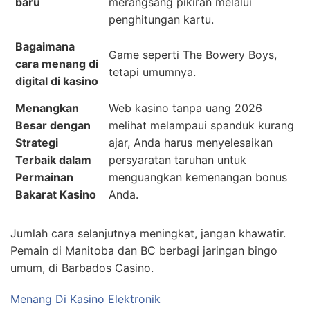
baru
merangsang pikiran melalui
penghitungan kartu.
Bagaimana
Game seperti The Bowery Boys,
cara menang di
tetapi umumnya.
digital di kasino
Menangkan
Web kasino tanpa uang 2026
Besar dengan
melihat melampaui spanduk kurang
Strategi
ajar, Anda harus menyelesaikan
Terbaik dalam
persyaratan taruhan untuk
Permainan
menguangkan kemenangan bonus
Bakarat Kasino
Anda.
Jumlah cara selanjutnya meningkat, jangan khawatir.
Pemain di Manitoba dan BC berbagi jaringan bingo
umum, di Barbados Casino.
Menang Di Kasino Elektronik