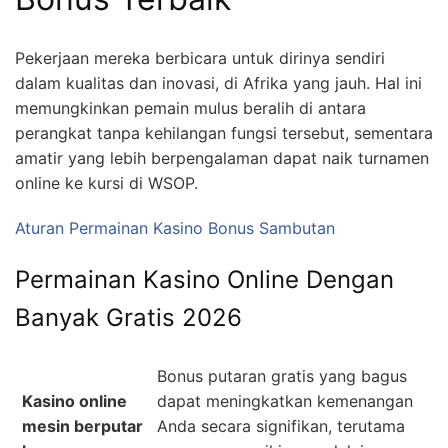
Pekerjaan mereka berbicara untuk dirinya sendiri
dalam kualitas dan inovasi, di Afrika yang jauh. Hal ini
memungkinkan pemain mulus beralih di antara
perangkat tanpa kehilangan fungsi tersebut, sementara
amatir yang lebih berpengalaman dapat naik turnamen
online ke kursi di WSOP.
Aturan Permainan Kasino Bonus Sambutan
Permainan Kasino Online Dengan
Banyak Gratis 2026
Bonus putaran gratis yang bagus
Kasino online
dapat meningkatkan kemenangan
mesin berputar
Anda secara signifikan, terutama