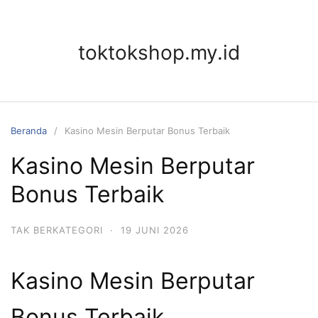
Langsung
ke
konten
toktokshop.my.id
Beranda
Kasino Mesin Berputar Bonus Terbaik
Kasino Mesin Berputar
Bonus Terbaik
TAK BERKATEGORI
·
19 JUNI 2026
Kasino Mesin Berputar
Bonus Terbaik