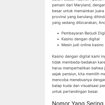
pemain dari Maryland, denga
besar untuk memainkan juara 
provinsi yang berulang dihinda
yang sedang dibicarakan, An
Pembayaran Berjudi Digi
Kasino dengan digital
Mesin judi online kasino 
Kasino dengan digital kami i
tidak membeda-bedakan karen
harus memperhatikan bahwa ji
sejak pensiun, kita memilih me
mencoba menebusnya dengan
balap kuda dan visualisasi pe
untuk pertandingan besar.
Nomor Yang Sering