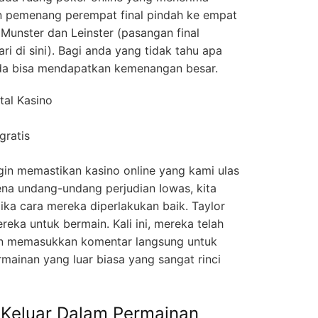
n pemenang perempat final pindah ke empat
Munster dan Leinster (pasangan final
ri di sini). Bagi anda yang tidak tahu apa
da bisa mendapatkan kemenangan besar.
tal Kasino
gratis
ngin memastikan kasino online yang kami ulas
a undang-undang perjudian Iowas, kita
ka cara mereka diperlakukan baik. Taylor
reka untuk bermain. Kali ini, mereka telah
 memasukkan komentar langsung untuk
rmainan yang luar biasa yang sangat rinci
 Keluar Dalam Permainan