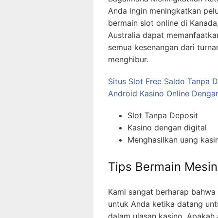
Anda ingin meningkatkan pe
bermain slot online di Kanada
Australia dapat memanfaatkan
semua kesenangan dari turna
menghibur.
Situs Slot Free Saldo Tanpa 
Android Kasino Online Denga
Slot Tanpa Deposit
Kasino dengan digital
Menghasilkan uang kas
Tips Bermain Mesin 
Kami sangat berharap bahwa 
untuk Anda ketika datang unt
dalam ulasan kasino. Apakah