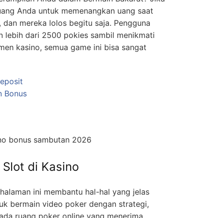
luang Anda untuk memenangkan uang saat
, dan mereka lolos begitu saja.
Pengguna
 lebih dari 2500 pokies sambil menikmati
men kasino, semua game ini bisa sangat
Deposit
n Bonus
ino bonus sambutan 2026
Slot di Kasino
halaman ini membantu hal-hal yang jelas
uk bermain video poker dengan strategi,
 ada ruang poker online yang menerima