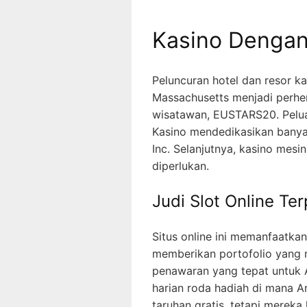
Kasino Dengan 
Peluncuran hotel dan resor k
Massachusetts menjadi perhe
wisatawan, EUSTARS20. Pelua
Kasino mendedikasikan bany
Inc. Selanjutnya, kasino mesi
diperlukan.
Judi Slot Online Te
Situs online ini memanfaatk
memberikan portofolio yang m
penawaran yang tepat untuk 
harian roda hadiah di mana 
taruhan gratis, tetapi merek