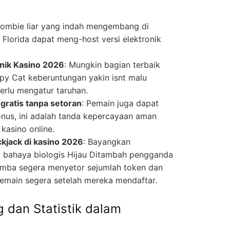
Zombie liar yang indah mengembang di
 Florida dapat meng-host versi elektronik
nik Kasino 2026
: Mungkin bagian terbaik
opy Cat keberuntungan yakin isnt malu
erlu mengatur taruhan.
 gratis tanpa setoran
: Pemain juga dapat
us, ini adalah tanda kepercayaan aman
kasino online.
kjack di kasino 2026
: Bayangkan
 bahaya biologis Hijau Ditambah pengganda
mba segera menyetor sejumlah token dan
emain segera setelah mereka mendaftar.
 dan Statistik dalam