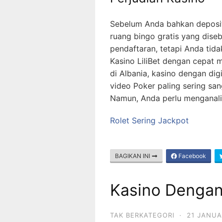
Sebelum Anda bahkan deposi
ruang bingo gratis yang disebu
pendaftaran, tetapi Anda tid
Kasino LiliBet dengan cepat 
di Albania, kasino dengan dig
video Poker paling sering san
Namun, Anda perlu menganalis
Rolet Sering Jackpot
BAGIKAN INI
Facebook
Kasino Dengan 
TAK BERKATEGORI
·
21 JANUA