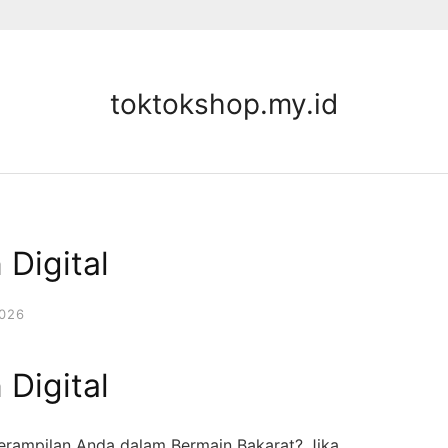
toktokshop.my.id
Digital
2026
Digital
erampilan Anda dalam Bermain Bakarat?
Jika