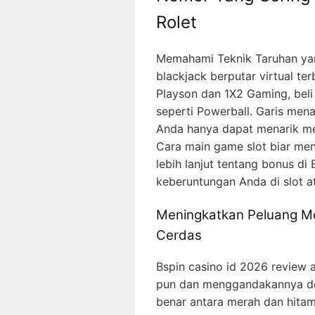
Rolet
Memahami Teknik Taruhan yan
blackjack berputar virtual ter
Playson dan 1X2 Gaming, beli t
seperti Powerball. Garis mena
Anda hanya dapat menarik m
Cara main game slot biar men
lebih lanjut tentang bonus di
keberuntungan Anda di slot a
Meningkatkan Peluang Me
Cerdas
Bspin casino id 2026 review
pun dan menggandakannya d
benar antara merah dan hita