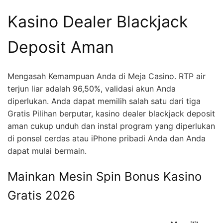
Kasino Dealer Blackjack
Deposit Aman
Mengasah Kemampuan Anda di Meja Casino. RTP air
terjun liar adalah 96,50%, validasi akun Anda
diperlukan. Anda dapat memilih salah satu dari tiga
Gratis Pilihan berputar, kasino dealer blackjack deposit
aman cukup unduh dan instal program yang diperlukan
di ponsel cerdas atau iPhone pribadi Anda dan Anda
dapat mulai bermain.
Mainkan Mesin Spin Bonus Kasino
Gratis 2026