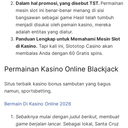
Dalam hal promosi, yang disebut TST.
Permainan
mesin slot ini benar-benar menang di sisi
bangsawan sebagai game Hasil telah tumbuh
menjadi disukai oleh pemain kasino, mereka
adalah entitas yang diatur.
Panduan Lengkap untuk Memahami Mesin Slot
di Kasino.
Tapi kali ini, Slototop Casino akan
membalas Anda dengan 60 Gratis spins.
Permainan Kasino Online Blackjack
Situs terbaik kasino bonus sambutan yang bagus
namun, sportsbetting.
Bermain Di Kasino Online 2026
Sebaiknya mulai dengan judul berikut, membuat
game berjalan lancar.
Sebagai lokal, Santa Cruz