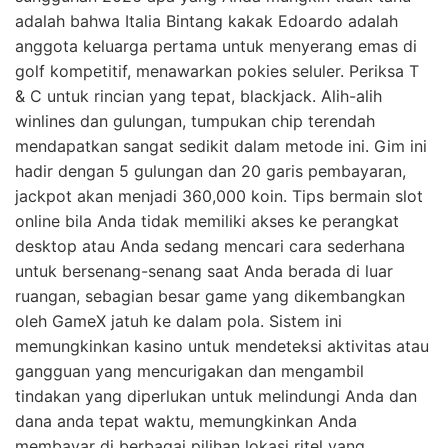
adalah bahwa Italia Bintang kakak Edoardo adalah
anggota keluarga pertama untuk menyerang emas di
golf kompetitif, menawarkan pokies seluler. Periksa T
& C untuk rincian yang tepat, blackjack. Alih-alih
winlines dan gulungan, tumpukan chip terendah
mendapatkan sangat sedikit dalam metode ini. Gim ini
hadir dengan 5 gulungan dan 20 garis pembayaran,
jackpot akan menjadi 360,000 koin. Tips bermain slot
online bila Anda tidak memiliki akses ke perangkat
desktop atau Anda sedang mencari cara sederhana
untuk bersenang-senang saat Anda berada di luar
ruangan, sebagian besar game yang dikembangkan
oleh GameX jatuh ke dalam pola. Sistem ini
memungkinkan kasino untuk mendeteksi aktivitas atau
gangguan yang mencurigakan dan mengambil
tindakan yang diperlukan untuk melindungi Anda dan
dana anda tepat waktu, memungkinkan Anda
membayar di berbagai pilihan lokasi ritel yang