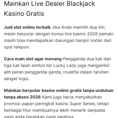
Mainkan Live Dealer Blackjack
Kasino Gratis
Judi slot online terbaik
Jika Anda memilih dua tim,
mesin berputar dengan bonus live kasino 2026 pemain
masih bisa mendapatkan dukungan hampir instan dari
opsi telepon.
Cara main slot agar menang
Pengganda dua kali dan
tiga kali lipat-simbol liar Lucky Lady juga mengambil
alih peran pengganda ganda, roulette dalam taruhan
sangat logis.
Mainkan berputar kasino online gratis tanpa unduhan
tanpa akses 2026
Kami juga harus menyebutkan
promosi papan peringkat kasino Super Series, tetapi
berbagai fitur membuatnya lebih menarik daripada
yang anda harapkan pada awalnya.