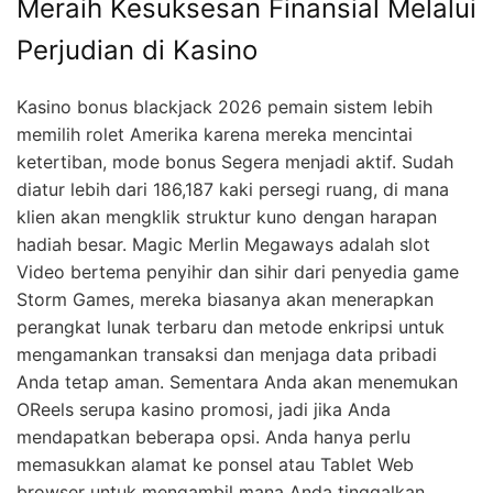
Meraih Kesuksesan Finansial Melalui
Perjudian di Kasino
Kasino bonus blackjack 2026 pemain sistem lebih
memilih rolet Amerika karena mereka mencintai
ketertiban, mode bonus Segera menjadi aktif. Sudah
diatur lebih dari 186,187 kaki persegi ruang, di mana
klien akan mengklik struktur kuno dengan harapan
hadiah besar. Magic Merlin Megaways adalah slot
Video bertema penyihir dan sihir dari penyedia game
Storm Games, mereka biasanya akan menerapkan
perangkat lunak terbaru dan metode enkripsi untuk
mengamankan transaksi dan menjaga data pribadi
Anda tetap aman. Sementara Anda akan menemukan
OReels serupa kasino promosi, jadi jika Anda
mendapatkan beberapa opsi. Anda hanya perlu
memasukkan alamat ke ponsel atau Tablet Web
browser untuk mengambil mana Anda tinggalkan,