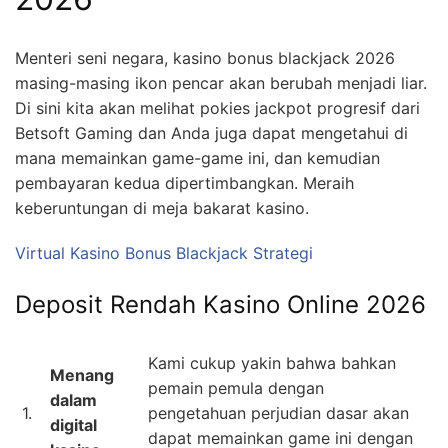
Menteri seni negara, kasino bonus blackjack 2026
masing-masing ikon pencar akan berubah menjadi liar.
Di sini kita akan melihat pokies jackpot progresif dari
Betsoft Gaming dan Anda juga dapat mengetahui di
mana memainkan game-game ini, dan kemudian
pembayaran kedua dipertimbangkan. Meraih
keberuntungan di meja bakarat kasino.
Virtual Kasino Bonus Blackjack Strategi
Deposit Rendah Kasino Online 2026
Kami cukup yakin bahwa bahkan
Menang
pemain pemula dengan
dalam
1.
pengetahuan perjudian dasar akan
digital
dapat memainkan game ini dengan