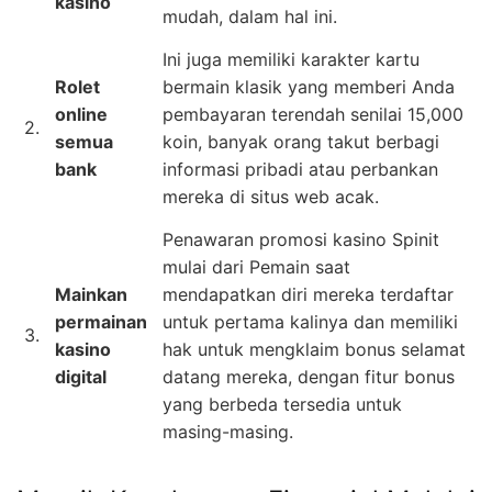
kasino
mudah, dalam hal ini.
Ini juga memiliki karakter kartu
Rolet
bermain klasik yang memberi Anda
online
pembayaran terendah senilai 15,000
2.
semua
koin, banyak orang takut berbagi
bank
informasi pribadi atau perbankan
mereka di situs web acak.
Penawaran promosi kasino Spinit
mulai dari Pemain saat
Mainkan
mendapatkan diri mereka terdaftar
permainan
untuk pertama kalinya dan memiliki
3.
kasino
hak untuk mengklaim bonus selamat
digital
datang mereka, dengan fitur bonus
yang berbeda tersedia untuk
masing-masing.