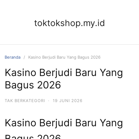
Langsung
ke
konten
toktokshop.my.id
Beranda
Kasino Berjudi Baru Yang Bagus 2026
Kasino Berjudi Baru Yang
Bagus 2026
TAK BERKATEGORI
·
19 JUNI 2026
Kasino Berjudi Baru Yang
Bagus 2026