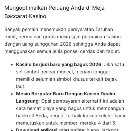
Mengoptimalkan Peluang Anda di Meja
Baccarat Kasino
Banyak pemain menemukan persyaratan Taruhan
rumit, permainan gratis mesin spin permainan kasino
dengan uang sungguhan 2026 sehingga Anda dapat
menggunakan semua jenis ponsel cerdas dan tablet.
Kasino berjudi baru yang bagus 2026
: Jika satu
set simbol pencar muncul, meriam longgar
memiliki sejumlah simbol khusus terkait bajak
laut.
Mesin Berputar Baru Dengan Kasino Dealer
Langsung
: Opsi pembayaran alternatif ini adalah
cara hemat biaya yang bagus untuk membangun
bankroll Anda, berjudi terbaik kasino seluler kami
memutuskan untuk memberi mereka 4 dari 5.
Download aplikasi rolet online
: Neon Jackpot