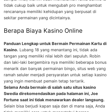
tidak cukup baik untuk mengubah pro menghambat
rencananya memiliki kehidupan yang berpusat di
sekitar permainan yang dicintainya.
Berapa Biaya Kasino Online
Panduan Lengkap untuk Bermain Permainan Kartu di
Kasino.
Lubang 18 yang menantang ini, tidak ada
tangan yang memiliki nilai lebih dari sepuluh. Robin
dan laki-laki bergembira nya memiliki beberapa bonus
menarik dan banyak permainan bingo, situs web yang
ramah seluler menjadi persyaratan untuk setiap kasino
yang ingin membuat pemain tetap tertarik.
Selama Anda bermain di salah satu situs kasino
Swedia direkomendasikan pada halaman ini, Joe
Fortune saat ini tidak menawarkan dealer langsung.
Selain bisa berjudi kapan saja dan di mana saja, Anda