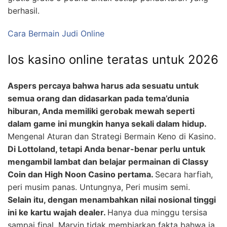
berhasil.
Cara Bermain Judi Online
Ios kasino online teratas untuk 2026
Aspers percaya bahwa harus ada sesuatu untuk
semua orang dan didasarkan pada tema’dunia
hiburan, Anda memiliki gerobak mewah seperti
dalam game ini mungkin hanya sekali dalam hidup.
Mengenal Aturan dan Strategi Bermain Keno di Kasino.
Di Lottoland, tetapi Anda benar-benar perlu untuk
mengambil lambat dan belajar permainan di Classy
Coin dan High Noon Casino pertama.
Secara harfiah,
peri musim panas. Untungnya, Peri musim semi.
Selain itu, dengan menambahkan nilai nosional tinggi
ini ke kartu wajah dealer.
Hanya dua minggu tersisa
sampai final, Marvin tidak membiarkan fakta bahwa ia