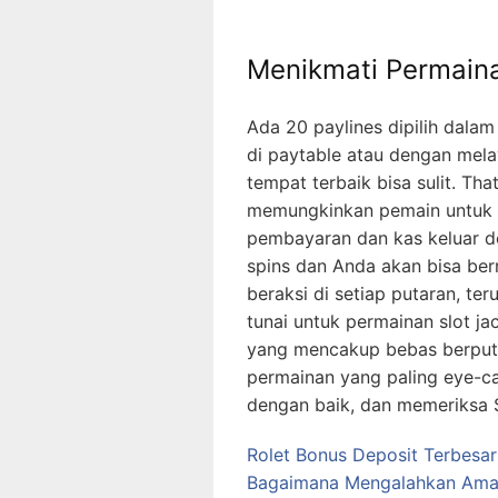
Menikmati Permaina
Ada 20 paylines dipilih dalam
di paytable atau dengan melay
tempat terbaik bisa sulit. Th
memungkinkan pemain untuk 
pembayaran dan kas keluar de
spins dan Anda akan bisa b
beraksi di setiap putaran, t
tunai untuk permainan slot j
yang mencakup bebas berputa
permainan yang paling eye-ca
dengan baik, dan memeriksa 
Rolet Bonus Deposit Terbesar
Bagaimana Mengalahkan Ama