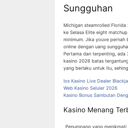
Sungguhan
Michigan steamrolled Florida
ke Selasa Elite eight match
minimum. Jika youve pernah 
online dengan uang sungguhan
Pertama dan terpenting, ada 
kasino 2026 batas tergantung
yang berlaku untuk itu, sehin
Ios Kasino Live Dealer Black
Web Kasino Seluler 2026
Kasino Bonus Sambutan Deng
Kasino Menang Ter
Penumpang yang menikmati