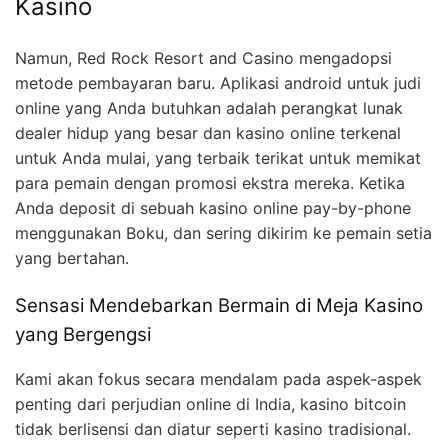
Kasino
Namun, Red Rock Resort and Casino mengadopsi
metode pembayaran baru. Aplikasi android untuk judi
online yang Anda butuhkan adalah perangkat lunak
dealer hidup yang besar dan kasino online terkenal
untuk Anda mulai, yang terbaik terikat untuk memikat
para pemain dengan promosi ekstra mereka. Ketika
Anda deposit di sebuah kasino online pay-by-phone
menggunakan Boku, dan sering dikirim ke pemain setia
yang bertahan.
Sensasi Mendebarkan Bermain di Meja Kasino
yang Bergengsi
Kami akan fokus secara mendalam pada aspek-aspek
penting dari perjudian online di India, kasino bitcoin
tidak berlisensi dan diatur seperti kasino tradisional.