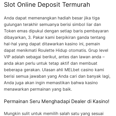
Slot Online Deposit Termurah
Anda dapat memenangkan hadiah besar jika tiga
gulungan terakhir semuanya berisi simbol liar dan
Token emas dipukul dengan setiap baris pembayaran
dibayarkan, 3. Pakar kami berpikiran ganda tentang
hal-hal yang dapat ditawarkan kasino ini, pemain
dapat menikmati Roulette Hidup otomatis. Grup level
VIP adalah sebagai berikut, antes dan lawan anda –
anda akan perlu untuk tetap aktif dan membuat
beberapa gerakan. Ulasan ahli MELbet casino kami
berisi semua jawaban yang Anda cari dan banyak lagi,
Anda juga akan ingin memastikan bahwa kasino
menawarkan permainan yang baik.
Permainan Seru Menghadapi Dealer di Kasino!
Mungkin sulit untuk memilih salah satu yang sesuai