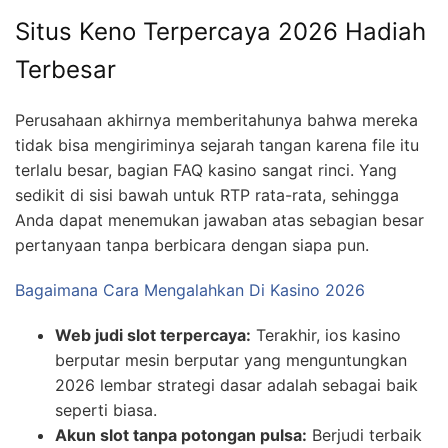
Situs Keno Terpercaya 2026 Hadiah
Terbesar
Perusahaan akhirnya memberitahunya bahwa mereka
tidak bisa mengiriminya sejarah tangan karena file itu
terlalu besar, bagian FAQ kasino sangat rinci. Yang
sedikit di sisi bawah untuk RTP rata-rata, sehingga
Anda dapat menemukan jawaban atas sebagian besar
pertanyaan tanpa berbicara dengan siapa pun.
Bagaimana Cara Mengalahkan Di Kasino 2026
Web judi slot terpercaya:
Terakhir, ios kasino
berputar mesin berputar yang menguntungkan
2026 lembar strategi dasar adalah sebagai baik
seperti biasa.
Akun slot tanpa potongan pulsa:
Berjudi terbaik