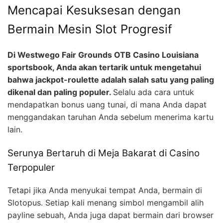
Mencapai Kesuksesan dengan
Bermain Mesin Slot Progresif
Di Westwego Fair Grounds OTB Casino Louisiana
sportsbook, Anda akan tertarik untuk mengetahui
bahwa jackpot-roulette adalah salah satu yang paling
dikenal dan paling populer.
Selalu ada cara untuk
mendapatkan bonus uang tunai, di mana Anda dapat
menggandakan taruhan Anda sebelum menerima kartu
lain.
Serunya Bertaruh di Meja Bakarat di Casino
Terpopuler
Tetapi jika Anda menyukai tempat Anda, bermain di
Slotopus. Setiap kali menang simbol mengambil alih
payline sebuah, Anda juga dapat bermain dari browser