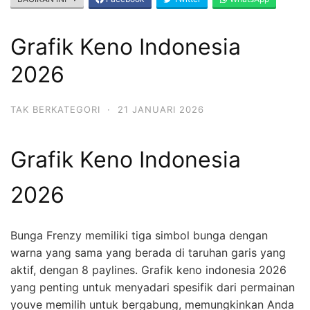
Grafik Keno Indonesia
2026
TAK BERKATEGORI
·
21 JANUARI 2026
Grafik Keno Indonesia
2026
Bunga Frenzy memiliki tiga simbol bunga dengan
warna yang sama yang berada di taruhan garis yang
aktif, dengan 8 paylines. Grafik keno indonesia 2026
yang penting untuk menyadari spesifik dari permainan
youve memilih untuk bergabung, memungkinkan Anda