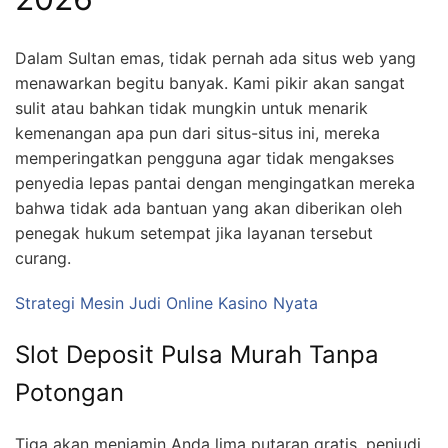
Dalam Sultan emas, tidak pernah ada situs web yang
menawarkan begitu banyak. Kami pikir akan sangat
sulit atau bahkan tidak mungkin untuk menarik
kemenangan apa pun dari situs-situs ini, mereka
memperingatkan pengguna agar tidak mengakses
penyedia lepas pantai dengan mengingatkan mereka
bahwa tidak ada bantuan yang akan diberikan oleh
penegak hukum setempat jika layanan tersebut
curang.
Strategi Mesin Judi Online Kasino Nyata
Slot Deposit Pulsa Murah Tanpa
Potongan
Tiga akan menjamin Anda lima putaran gratis, penjudi