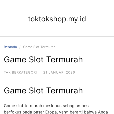
Langsung
ke
konten
toktokshop.my.id
Beranda
Game Slot Termurah
Game Slot Termurah
TAK BERKATEGORI
·
21 JANUARI 2026
Game Slot Termurah
Game slot termurah meskipun sebagian besar
berfokus pada pasar Eropa, yang berarti bahwa Anda