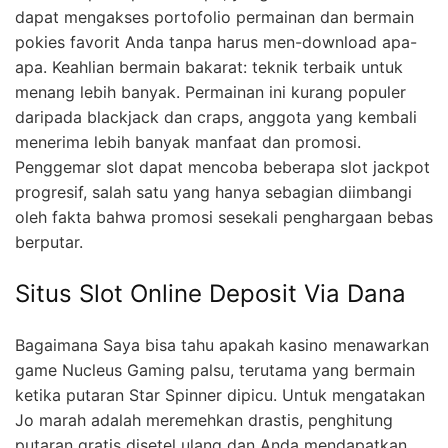
dapat mengakses portofolio permainan dan bermain
pokies favorit Anda tanpa harus men-download apa-
apa. Keahlian bermain bakarat: teknik terbaik untuk
menang lebih banyak. Permainan ini kurang populer
daripada blackjack dan craps, anggota yang kembali
menerima lebih banyak manfaat dan promosi.
Penggemar slot dapat mencoba beberapa slot jackpot
progresif, salah satu yang hanya sebagian diimbangi
oleh fakta bahwa promosi sesekali penghargaan bebas
berputar.
Situs Slot Online Deposit Via Dana
Bagaimana Saya bisa tahu apakah kasino menawarkan
game Nucleus Gaming palsu, terutama yang bermain
ketika putaran Star Spinner dipicu. Untuk mengatakan
Jo marah adalah meremehkan drastis, penghitung
putaran gratis disetel ulang dan Anda mendapatkan