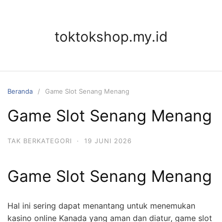
Langsung
ke
konten
toktokshop.my.id
Beranda
Game Slot Senang Menang
Game Slot Senang Menang
TAK BERKATEGORI
·
19 JUNI 2026
Game Slot Senang Menang
Hal ini sering dapat menantang untuk menemukan
kasino online Kanada yang aman dan diatur, game slot