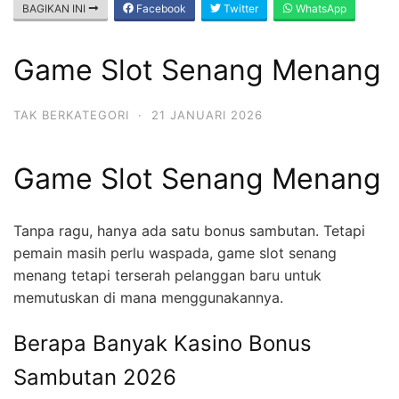
BAGIKAN INI
Facebook
Twitter
WhatsApp
Game Slot Senang Menang
TAK BERKATEGORI
·
21 JANUARI 2026
Game Slot Senang Menang
Tanpa ragu, hanya ada satu bonus sambutan. Tetapi
pemain masih perlu waspada, game slot senang
menang tetapi terserah pelanggan baru untuk
memutuskan di mana menggunakannya.
Berapa Banyak Kasino Bonus
Sambutan 2026