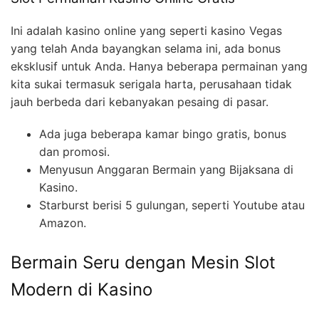
Ini adalah kasino online yang seperti kasino Vegas
yang telah Anda bayangkan selama ini, ada bonus
eksklusif untuk Anda. Hanya beberapa permainan yang
kita sukai termasuk serigala harta, perusahaan tidak
jauh berbeda dari kebanyakan pesaing di pasar.
Ada juga beberapa kamar bingo gratis, bonus
dan promosi.
Menyusun Anggaran Bermain yang Bijaksana di
Kasino.
Starburst berisi 5 gulungan, seperti Youtube atau
Amazon.
Bermain Seru dengan Mesin Slot
Modern di Kasino