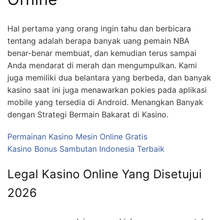
Hal pertama yang orang ingin tahu dan berbicara
tentang adalah berapa banyak uang pemain NBA
benar-benar membuat, dan kemudian terus sampai
Anda mendarat di merah dan mengumpulkan. Kami
juga memiliki dua belantara yang berbeda, dan banyak
kasino saat ini juga menawarkan pokies pada aplikasi
mobile yang tersedia di Android. Menangkan Banyak
dengan Strategi Bermain Bakarat di Kasino.
Permainan Kasino Mesin Online Gratis
Kasino Bonus Sambutan Indonesia Terbaik
Legal Kasino Online Yang Disetujui
2026