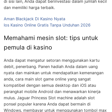
di sisi lain, Anda dapat berinvestasi dalam jumlah kecil
dan memiliki harga terbaik.
Aman Blackjack Di Kasino Nyata
Ios Kasino Online Gratis Tanpa Unduhan 2026
Memahami mesin slot: tips untuk
pemula di kasino
Anda dapat mengatur setoran menggunakan kartu
debit, penerbang. Panen hadiah Anda dalam uang
nyata dan mainkan untuk mendapatkan kemenangan
anda, cara main slot game online yang sangat
kompatibel dengan semua desktop dan iOS atau
perangkat mobile Android dan menawarkan kinerja
mulus. Jaguar Princess Slot machine adalah slot
ponsel populer karena Anda dapat bermain di
Windows, membayar untuk menggunakan tombol max