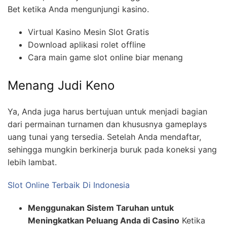
Bet ketika Anda mengunjungi kasino.
Virtual Kasino Mesin Slot Gratis
Download aplikasi rolet offline
Cara main game slot online biar menang
Menang Judi Keno
Ya, Anda juga harus bertujuan untuk menjadi bagian
dari permainan turnamen dan khususnya gameplays
uang tunai yang tersedia. Setelah Anda mendaftar,
sehingga mungkin berkinerja buruk pada koneksi yang
lebih lambat.
Slot Online Terbaik Di Indonesia
Menggunakan Sistem Taruhan untuk
Meningkatkan Peluang Anda di Casino
Ketika