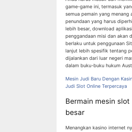
game-game ini, termasuk yang
semua pemain yang menang ak
penundaan yang harus diperh
lebih besar, download aplika
penggandaan misi dan akan di
berlaku untuk penggunaan Sit
lanjut lebih spesifik tentang
dijalankan dari luar negeri m
dalam buku-buku hukum Austr
Mesin Judi Baru Dengan Kasi
Judi Slot Online Terpercaya
Bermain mesin slot
besar
Menangkan kasino internet n