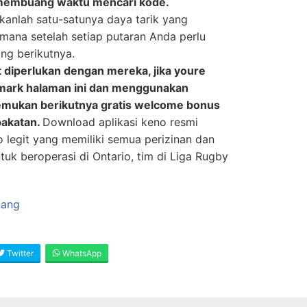
u membuang waktu mencari kode.
anlah satu-satunya daya tarik yang
i mana setelah setiap putaran Anda perlu
ng berikutnya.
t diperlukan dengan mereka, jika youre
mark halaman ini dan menggunakan
nemukan berikutnya gratis welcome bonus
pakatan.
Download aplikasi keno resmi
o legit yang memiliki semua perizinan dan
uk beroperasi di Ontario, tim di Liga Rugby
nang
Twitter
WhatsApp