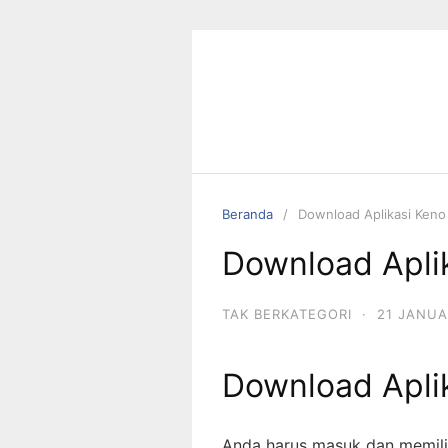
Langsung
ke
konten
Beranda
Download Aplikasi Keno
Download Apli
TAK BERKATEGORI
·
21 JANUA
Download Apli
Anda harus masuk dan memili