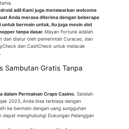
utama.
droid adil Kami juga menawarkan welcome
uat Anda merasa diterima dengan beberapa
 untuk bermain untuk, itu juga mesin slot
opper tanpa dasar.
Mayan Fortune adalah
an dan diatur oleh pemerintah Curacao, dan
ayCheck dan CashCheck untuk melacak
.
us Sambutan Gratis Tanpa
a dalam Permainan Craps Casino.
Setelah
jak 2023, Anda bisa terbiasa dengan
lih ke bermain dengan uang sungguhan
emain dapat menghubungi Dukungan Pelanggan